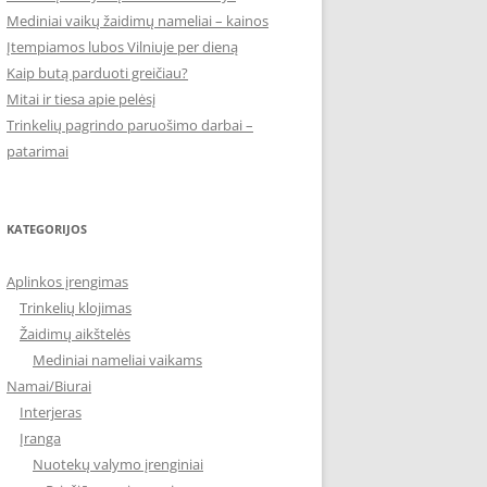
Mediniai vaikų žaidimų nameliai – kainos
Įtempiamos lubos Vilniuje per dieną
Kaip butą parduoti greičiau?
Mitai ir tiesa apie pelėsį
Trinkelių pagrindo paruošimo darbai –
patarimai
KATEGORIJOS
Aplinkos įrengimas
Trinkelių klojimas
Žaidimų aikštelės
Mediniai nameliai vaikams
Namai/Biurai
Interjeras
Įranga
Nuotekų valymo įrenginiai