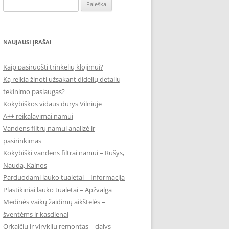
Ieškoti:
NAUJAUSI ĮRAŠAI
Kaip pasiruošti trinkelių klojimui?
Ką reikia žinoti užsakant didelių detalių
tekinimo paslaugas?
Kokybiškos vidaus durys Vilniuje
A++ reikalavimai namui
Vandens filtrų namui analizė ir
pasirinkimas
Kokybiški vandens filtrai namui – Rūšys,
Nauda, Kainos
Parduodami lauko tualetai – Informacija
Plastikiniai lauko tualetai – Apžvalga
Medinės vaikų žaidimų aikštelės –
šventėms ir kasdienai
Orkaičių ir viryklių remontas – dalys