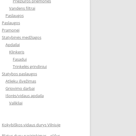
Priežiūros priemonės
Vandens filtrai
Paslaugos
Paslaugos
Pramonei
Statybinės medžiagos
Apdailai
Klinkeris
Fasadui
Trinkelės grindiniui
Statybos paslaugos
Atliekų išvežimas
Griovimo darbai
Išorės/vidaus apdaila
Valikliai
Kokybiškos vidaus durys Vilniuje
Platus durų pasirinkimas – rūšys