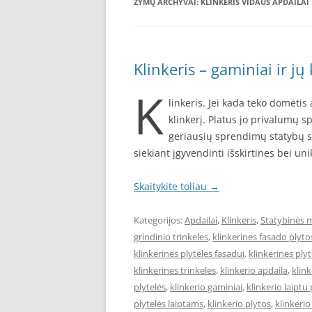
ŽYMŲ ARCHYVAI:
KLINKERIS VIDAUS APDAILAI
Klinkeris – gaminiai ir j
K
linkeris. Jei kada teko domėti
klinkerį. Platus jo privalumų sp
geriausių sprendimų statybų se
siekiant įgyvendinti išskirtines bei uni
Skaitykite toliau
→
Kategorijos:
Apdailai
,
Klinkeris
,
Statybinės 
grindinio trinkeles
,
klinkerines fasado plyto
klinkerines plyteles fasadui
,
klinkerines ply
klinkerines trinkeles
,
klinkerio apdaila
,
klin
plytelės
,
klinkerio gaminiai
,
klinkerio laipt
plytelės laiptams
,
klinkerio plytos
,
klinkerio