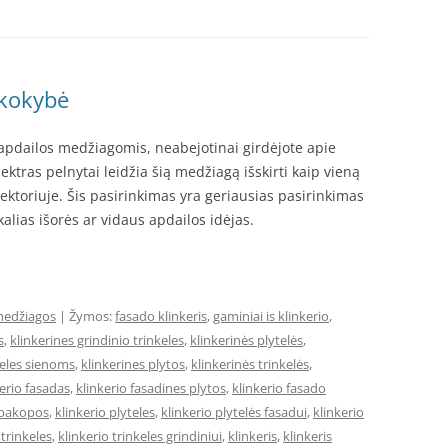
ų kokybė
s apdailos medžiagomis, neabejotinai girdėjote apie
ektras pelnytai leidžia šią medžiagą išskirti kaip vieną
ktoriuje. Šis pasirinkimas yra geriausias pasirinkimas
kalias išorės ar vidaus apdailos idėjas.
medžiagos
| Žymos:
fasado klinkeris
,
gaminiai is klinkerio
,
s
,
klinkerines grindinio trinkeles
,
klinkerinės plytelės
,
teles sienoms
,
klinkerines plytos
,
klinkerinės trinkelės
,
kerio fasadas
,
klinkerio fasadines plytos
,
klinkerio fasado
u pakopos
,
klinkerio plyteles
,
klinkerio plytelės fasadui
,
klinkerio
 trinkeles
,
klinkerio trinkeles grindiniui
,
klinkeris
,
klinkeris