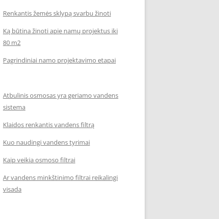
Renkantis žemės sklypą svarbu žinoti
Ką būtina žinoti apie namų projektus iki
80 m2
Pagrindiniai namo projektavimo etapai
Atbulinis osmosas yra geriamo vandens
sistema
Klaidos renkantis vandens filtrą
Kuo naudingi vandens tyrimai
Kaip veikia osmoso filtrai
Ar vandens minkštinimo filtrai reikalingi
visada