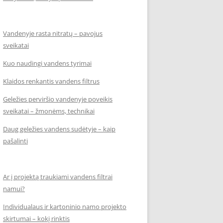
Vandenyje rasta nitratų – pavojus
sveikatai
Kuo naudingi vandens tyrimai
Klaidos renkantis vandens filtrus
Geležies perviršio vandenyje poveikis
sveikatai – žmonėms, technikai
Daug geležies vandens sudėtyje – kaip
pašalinti
Ar į projektą traukiami vandens filtrai
namui?
Individualaus ir kartoninio namo projekto
skirtumai – kokį rinktis