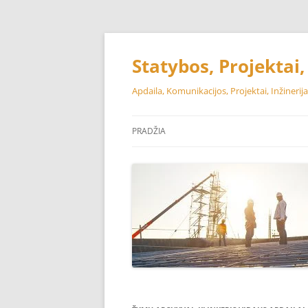
Pereiti
prie
turinio
Statybos, Projektai
Apdaila, Komunikacijos, Projektai, Inžinerija
PRADŽIA