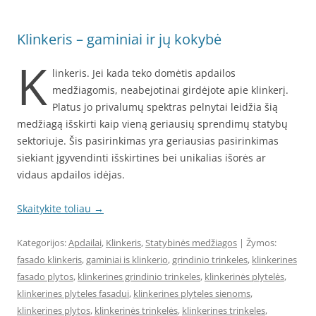
Klinkeris – gaminiai ir jų kokybė
K
linkeris. Jei kada teko domėtis apdailos
medžiagomis, neabejotinai girdėjote apie klinkerį.
Platus jo privalumų spektras pelnytai leidžia šią
medžiagą išskirti kaip vieną geriausių sprendimų statybų
sektoriuje. Šis pasirinkimas yra geriausias pasirinkimas
siekiant įgyvendinti išskirtines bei unikalias išorės ar
vidaus apdailos idėjas.
Skaitykite toliau
→
Kategorijos:
Apdailai
,
Klinkeris
,
Statybinės medžiagos
| Žymos:
fasado klinkeris
,
gaminiai is klinkerio
,
grindinio trinkeles
,
klinkerines
fasado plytos
,
klinkerines grindinio trinkeles
,
klinkerinės plytelės
,
klinkerines plyteles fasadui
,
klinkerines plyteles sienoms
,
klinkerines plytos
,
klinkerinės trinkelės
,
klinkerines trinkeles
,