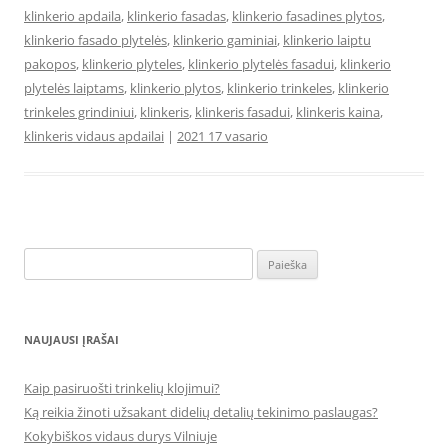
klinkerio apdaila
,
klinkerio fasadas
,
klinkerio fasadines plytos
,
klinkerio fasado plytelės
,
klinkerio gaminiai
,
klinkerio laiptu
pakopos
,
klinkerio plyteles
,
klinkerio plytelės fasadui
,
klinkerio
plytelės laiptams
,
klinkerio plytos
,
klinkerio trinkeles
,
klinkerio
trinkeles grindiniui
,
klinkeris
,
klinkeris fasadui
,
klinkeris kaina
,
klinkeris vidaus apdailai
|
2021 17 vasario
Ieškoti:
NAUJAUSI ĮRAŠAI
Kaip pasiruošti trinkelių klojimui?
Ką reikia žinoti užsakant didelių detalių tekinimo paslaugas?
Kokybiškos vidaus durys Vilniuje