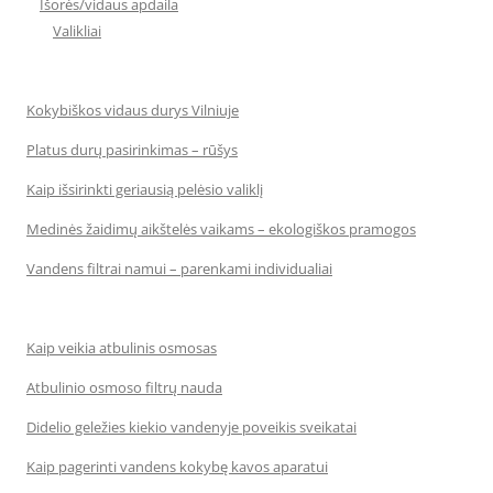
Išorės/vidaus apdaila
Valikliai
Kokybiškos vidaus durys Vilniuje
Platus durų pasirinkimas – rūšys
Kaip išsirinkti geriausią pelėsio valiklį
Medinės žaidimų aikštelės vaikams – ekologiškos pramogos
Vandens filtrai namui – parenkami individualiai
Kaip veikia atbulinis osmosas
Atbulinio osmoso filtrų nauda
Didelio geležies kiekio vandenyje poveikis sveikatai
Kaip pagerinti vandens kokybę kavos aparatui