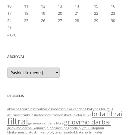
10
11
12
13
14
15
16
17
18
19
20
21
22
23
24
25
26
27
28
29
30
31
« Gru
ARCHYVAI
Archyvai
DEBESĖLIS
akmens trinkeles
atbulinis osmosas
atlieka vandens kokybes tyrimus
brita filtrai
azurines trinkeles
betonines trinkeles
biotualetai lauko
filtrai
griovimo darbai
geriamo vandens filtrai
griovimo darbai kaina
kaip paruosti pagrinda plyteliu klojimui
klinkerines plytos
klinkerio plytelės fasadui
klinkerio trinkelės