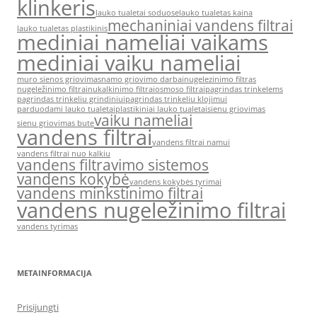
klinkeris
lauko tualetai soduose
lauko tualetas kaina
mechaniniai vandens filtrai
lauko tualetas plastikinis
mediniai nameliai vaikams
mediniai vaiku nameliai
muro sienos griovimas
namo griovimo darbai
nugelezinimo filtras
nugeležinimo filtrai
nukalkinimo filtrai
osmoso filtrai
pagrindas trinkelems
pagrindas trinkeliu grindiniui
pagrindas trinkeliu klojimui
parduodami lauko tualetai
plastikiniai lauko tualetai
sienu griovimas
vaiku nameliai
sienu griovimas bute
vandens filtrai
vandens filtrai namui
vandens filtrai nuo kalkiu
vandens filtravimo sistemos
vandens kokybė
vandens kokybės tyrimai
vandens minkstinimo filtrai
vandens nugeležinimo filtrai
vandens tyrimas
METAINFORMACIJA
Prisijungti