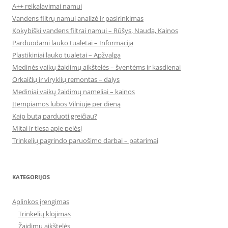
A++ reikalavimai namui
Vandens filtrų namui analizė ir pasirinkimas
Kokybiški vandens filtrai namui – Rūšys, Nauda, Kainos
Parduodami lauko tualetai – Informacija
Plastikiniai lauko tualetai – Apžvalga
Medinės vaikų žaidimų aikštelės – šventėms ir kasdienai
Orkaičių ir viryklių remontas – dalys
Mediniai vaikų žaidimų nameliai – kainos
Įtempiamos lubos Vilniuje per dieną
Kaip butą parduoti greičiau?
Mitai ir tiesa apie pelėsį
Trinkelių pagrindo paruošimo darbai – patarimai
KATEGORIJOS
Aplinkos įrengimas
Trinkelių klojimas
Žaidimų aikštelės