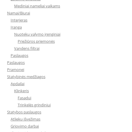
Mediniai nameliai vaikams
Namai/Biurai
Interjeras
Įranga
Nuotekų valymo įrenginiai
Priežiūros priemonės
Vandens filtrai
Paslaugos
Paslaugos
Pramonei
Statybinės medžiagos
Apdailai
Klinkeris
Fasadui
Trinkelės grindiniui
Statybos paslaugos
Atliekų išvežimas
Griovimo darbai