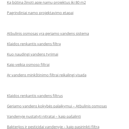
Ką būtina žinoti apie namų projektus iki 80 m2
Pagrindiniai namo projektavimo etapai
Atbulinis osmosas yra geriamo vandens sistema
Klaidos renkantis vandens filtrą
Kuo naudingi vandens tyrimai
Kaip veikia osmoso filtrai
Ar vandens minkštinimo filtrai reikalingi visada
Klaidos renkantis vandens filtrus
Geriamo vandens kokybės palaikymui – Atbulinis osmosas
Vandenyje nustatyti nitratai – kaip pašalinti
Bakterijos ir pesticidai vandenyje – kaip pasirinkti filtrą