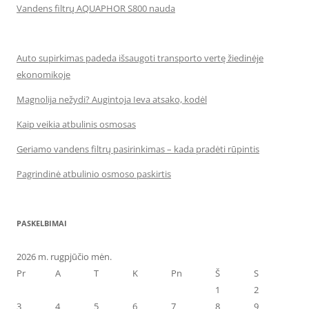
Vandens filtrų AQUAPHOR S800 nauda
Auto supirkimas padeda išsaugoti transporto vertę žiedinėje
ekonomikoje
Magnolija nežydi? Augintoja Ieva atsako, kodėl
Kaip veikia atbulinis osmosas
Geriamo vandens filtrų pasirinkimas – kada pradėti rūpintis
Pagrindinė atbulinio osmoso paskirtis
PASKELBIMAI
2026 m. rugpjūčio mėn.
Pr
A
T
K
Pn
Š
S
1
2
3
4
5
6
7
8
9