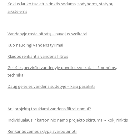
Kokius lauko tualetus rinktis sodams, sodyboms, statybų
aikštelėms
Vandenyje rasta nitratų – pavojus sveikatai
Kuo naudingi vandens tyrimai
Klaidos renkantis vandens filtrus
Geležies perviršio vandenyje poveikis sveikatai – žmonėms,
technikai
Daug geležies vandens sudėtyje – kaip pašalinti
Ar į projektą traukiami vandens filtrai namui?
Individualaus ir kartoninio namo projekto skirtumai – kokį rinktis
Renkantis žemės sklypą svarbu žinoti