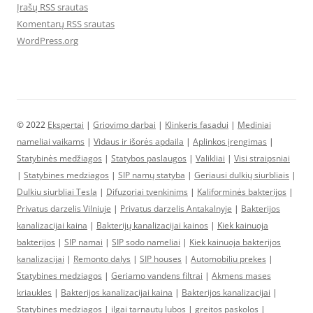
Įrašų RSS srautas
Komentarų RSS srautas
WordPress.org
© 2022
Ekspertai
|
Griovimo darbai
|
Klinkeris fasadui
|
Mediniai
nameliai vaikams
|
Vidaus ir išorės apdaila
|
Aplinkos įrengimas
|
Statybinės medžiagos
|
Statybos paslaugos
|
Valikliai
|
Visi straipsniai
|
Statybines medziagos
|
SIP namų statyba
|
Geriausi dulkių siurbliais
|
Dulkiu siurbliai Tesla
|
Difuzoriai tvenkinims
|
Kaliforminės bakterijos
|
Privatus darzelis Vilniuje
|
Privatus darzelis Antakalnyje
|
Bakterijos
kanalizacijai kaina
|
Bakterijų kanalizacijai kainos
|
Kiek kainuoja
bakterijos
|
SIP namai
|
SIP sodo nameliai
|
Kiek kainuoja bakterijos
kanalizacijai
|
Remonto dalys
|
SIP houses
|
Automobiliu prekes
|
Statybines medziagos
|
Geriamo vandens filtrai
|
Akmens mases
kriaukles
|
Bakterijos kanalizacijai kaina
|
Bakterijos kanalizacijai
|
Statybines medziagos
|
ilgai tarnautų lubos
|
greitos paskolos
|