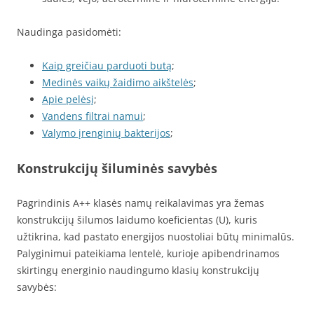
Naudinga pasidomėti:
Kaip greičiau parduoti butą
;
Medinės vaikų žaidimo aikštelės
;
Apie pelėsį
;
Vandens filtrai namui
;
Valymo įrenginių bakterijos
;
Konstrukcijų šiluminės savybės
Pagrindinis A++ klasės namų reikalavimas yra žemas
konstrukcijų šilumos laidumo koeficientas (U), kuris
užtikrina, kad pastato energijos nuostoliai būtų minimalūs.
Palyginimui pateikiama lentelė, kurioje apibendrinamos
skirtingų energinio naudingumo klasių konstrukcijų
savybės: