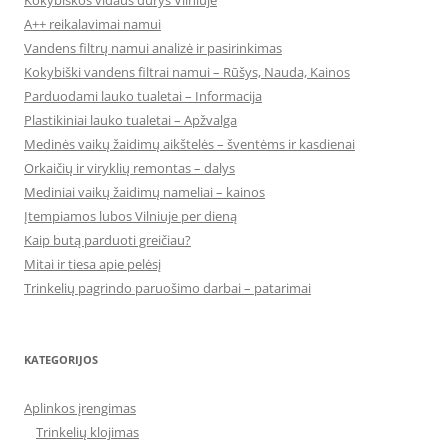
A++ reikalavimai namui
Vandens filtrų namui analizė ir pasirinkimas
Kokybiški vandens filtrai namui – Rūšys, Nauda, Kainos
Parduodami lauko tualetai – Informacija
Plastikiniai lauko tualetai – Apžvalga
Medinės vaikų žaidimų aikštelės – šventėms ir kasdienai
Orkaičių ir viryklių remontas – dalys
Mediniai vaikų žaidimų nameliai – kainos
Įtempiamos lubos Vilniuje per dieną
Kaip butą parduoti greičiau?
Mitai ir tiesa apie pelėsį
Trinkelių pagrindo paruošimo darbai – patarimai
KATEGORIJOS
Aplinkos įrengimas
Trinkelių klojimas