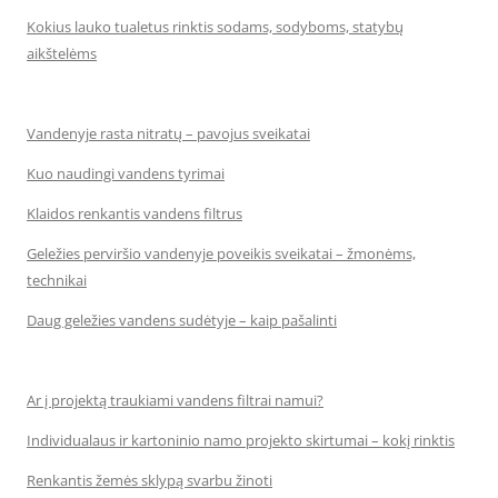
Kokius lauko tualetus rinktis sodams, sodyboms, statybų
aikštelėms
Vandenyje rasta nitratų – pavojus sveikatai
Kuo naudingi vandens tyrimai
Klaidos renkantis vandens filtrus
Geležies perviršio vandenyje poveikis sveikatai – žmonėms,
technikai
Daug geležies vandens sudėtyje – kaip pašalinti
Ar į projektą traukiami vandens filtrai namui?
Individualaus ir kartoninio namo projekto skirtumai – kokį rinktis
Renkantis žemės sklypą svarbu žinoti