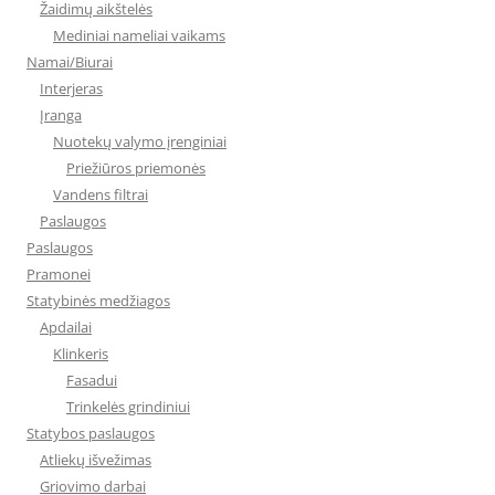
Žaidimų aikštelės
Mediniai nameliai vaikams
Namai/Biurai
Interjeras
Įranga
Nuotekų valymo įrenginiai
Priežiūros priemonės
Vandens filtrai
Paslaugos
Paslaugos
Pramonei
Statybinės medžiagos
Apdailai
Klinkeris
Fasadui
Trinkelės grindiniui
Statybos paslaugos
Atliekų išvežimas
Griovimo darbai