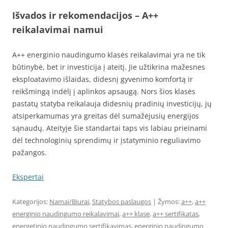
Išvados ir rekomendacijos
– A++
reikalavimai namui
A++ energinio naudingumo klasės reikalavimai yra ne tik
būtinybė, bet ir investicija į ateitį. Jie užtikrina mažesnes
eksploatavimo išlaidas, didesnį gyvenimo komfortą ir
reikšmingą indėlį į aplinkos apsaugą. Nors šios klasės
pastatų statyba reikalauja didesnių pradinių investicijų, jų
atsiperkamumas yra greitas dėl sumažėjusių energijos
sąnaudų. Ateityje šie standartai taps vis labiau prieinami
dėl technologinių sprendimų ir įstatyminio reguliavimo
pažangos.
Ekspertai
Kategorijos:
Namai/Biurai
,
Statybos paslaugos
| Žymos:
a++
,
a++
energinio naudingumo reikalavimai
,
a++ klase
,
a++ sertifikatas
,
energetinio naudingumo sertifikavimas
,
energinio naudingumo