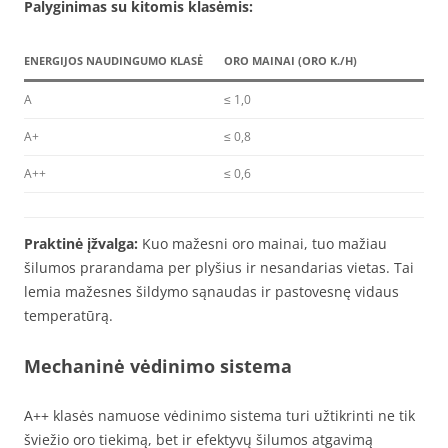
Palyginimas su kitomis klasėmis:
ENERGIJOS NAUDINGUMO KLASĖ
ORO MAINAI (ORO K./H)
A
≤ 1,0
A+
≤ 0,8
A++
≤ 0,6
Praktinė įžvalga:
Kuo mažesni oro mainai, tuo mažiau
šilumos prarandama per plyšius ir nesandarias vietas. Tai
lemia mažesnes šildymo sąnaudas ir pastovesnę vidaus
temperatūrą.
Mechaninė vėdinimo sistema
A++ klasės namuose vėdinimo sistema turi užtikrinti ne tik
šviežio oro tiekimą, bet ir efektyvų šilumos atgavimą