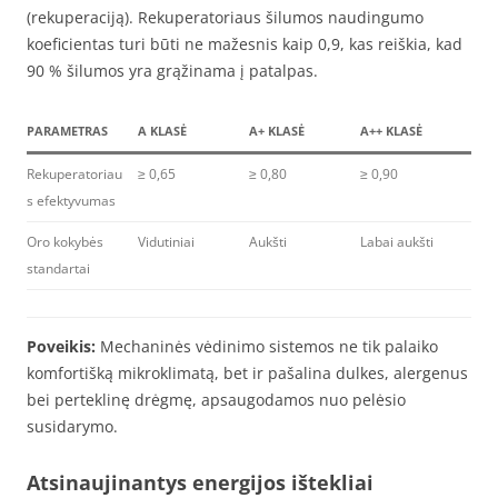
(rekuperaciją). Rekuperatoriaus šilumos naudingumo
koeficientas turi būti ne mažesnis kaip 0,9, kas reiškia, kad
90 % šilumos yra grąžinama į patalpas.
PARAMETRAS
A KLASĖ
A+ KLASĖ
A++ KLASĖ
Rekuperatoriau
≥ 0,65
≥ 0,80
≥ 0,90
s efektyvumas
Oro kokybės
Vidutiniai
Aukšti
Labai aukšti
standartai
Poveikis:
Mechaninės vėdinimo sistemos ne tik palaiko
komfortišką mikroklimatą, bet ir pašalina dulkes, alergenus
bei perteklinę drėgmę, apsaugodamos nuo pelėsio
susidarymo.
Atsinaujinantys energijos ištekliai