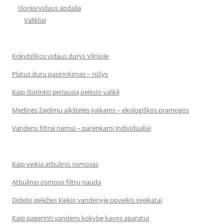
Išorės/vidaus apdaila
Valikliai
Kokybiškos vidaus durys Vilniuje
Platus durų pasirinkimas – rūšys
Kaip išsirinkti geriausią pelėsio valiklį
Medinės žaidimų aikštelės vaikams – ekologiškos pramogos
Vandens filtrai namui – parenkami individualiai
Kaip veikia atbulinis osmosas
Atbulinio osmoso filtrų nauda
Didelio geležies kiekio vandenyje poveikis sveikatai
Kaip pagerinti vandens kokybę kavos aparatui