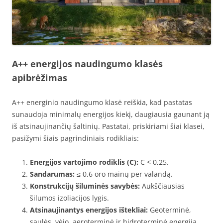
A++ energijos naudingumo klasės
apibrėžimas
A++ energinio naudingumo klasė reiškia, kad pastatas
sunaudoja minimalų energijos kiekį, daugiausia gaunant ją
iš atsinaujinančių šaltinių. Pastatai, priskiriami šiai klasei,
pasižymi šiais pagrindiniais rodikliais:
Energijos vartojimo rodiklis (C):
C < 0,25.
Sandarumas:
≤ 0,6 oro mainų per valandą.
Konstrukcijų šiluminės savybės:
Aukščiausias
šilumos izoliacijos lygis.
Atsinaujinantys energijos ištekliai:
Geoterminė,
saulės, vėjo, aeroterminė ir hidroterminė energija.