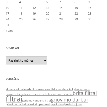
3
4
5
6
7
8
9
10
11
12
13
14
15
16
17
18
19
20
21
22
23
24
25
26
27
28
29
30
31
« Gru
ARCHYVAI
Archyvai
DEBESĖLIS
akmens trinkeles
atbulinis osmosas
atlieka vandens kokybes tyrimus
brita filtrai
azurines trinkeles
betonines trinkeles
biotualetai lauko
filtrai
griovimo darbai
geriamo vandens filtrai
griovimo darbai kaina
kaip paruosti pagrinda plyteliu klojimui