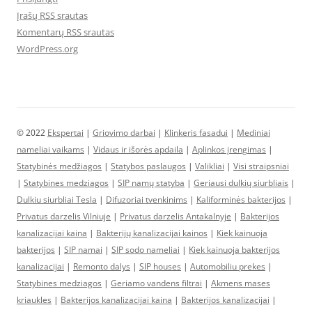
Įrašų RSS srautas
Komentarų RSS srautas
WordPress.org
© 2022
Ekspertai
|
Griovimo darbai
|
Klinkeris fasadui
|
Mediniai
nameliai vaikams
|
Vidaus ir išorės apdaila
|
Aplinkos įrengimas
|
Statybinės medžiagos
|
Statybos paslaugos
|
Valikliai
|
Visi straipsniai
|
Statybines medziagos
|
SIP namų statyba
|
Geriausi dulkių siurbliais
|
Dulkiu siurbliai Tesla
|
Difuzoriai tvenkinims
|
Kaliforminės bakterijos
|
Privatus darzelis Vilniuje
|
Privatus darzelis Antakalnyje
|
Bakterijos
kanalizacijai kaina
|
Bakterijų kanalizacijai kainos
|
Kiek kainuoja
bakterijos
|
SIP namai
|
SIP sodo nameliai
|
Kiek kainuoja bakterijos
kanalizacijai
|
Remonto dalys
|
SIP houses
|
Automobiliu prekes
|
Statybines medziagos
|
Geriamo vandens filtrai
|
Akmens mases
kriaukles
|
Bakterijos kanalizacijai kaina
|
Bakterijos kanalizacijai
|