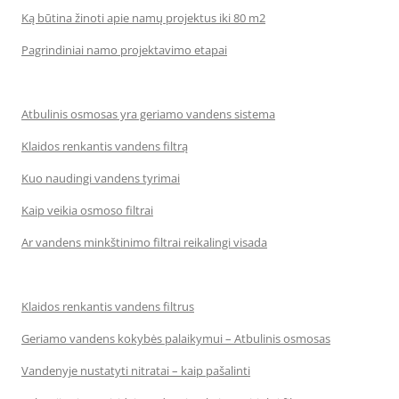
Ką būtina žinoti apie namų projektus iki 80 m2
Pagrindiniai namo projektavimo etapai
Atbulinis osmosas yra geriamo vandens sistema
Klaidos renkantis vandens filtrą
Kuo naudingi vandens tyrimai
Kaip veikia osmoso filtrai
Ar vandens minkštinimo filtrai reikalingi visada
Klaidos renkantis vandens filtrus
Geriamo vandens kokybės palaikymui – Atbulinis osmosas
Vandenyje nustatyti nitratai – kaip pašalinti