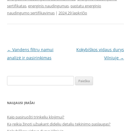
sertifikatas
,
energinis naudingumas
,
pastatu energinio
naudingumo sertifikavimas
|
2024 29 lapkričio
Įrašo
←
Vandens filtrų namui
Kokybiškos vidaus durys
navigacija
analizė ir pasirinkimas
Vilniuje
→
Ieškoti:
NAUJAUSI ĮRAŠAI
Kaip pasiruošti trinkelių klojimui?
Ką reikia žinoti užsakant didelių detalių tekinimo paslaugas?
Kokybiškos vidaus durys Vilniuje