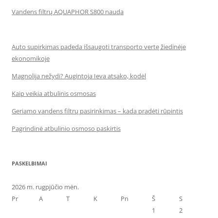
Vandens filtrų AQUAPHOR S800 nauda
Auto supirkimas padeda išsaugoti transporto vertę žiedinėje
ekonomikoje
Magnolija nežydi? Augintoja Ieva atsako, kodėl
Kaip veikia atbulinis osmosas
Geriamo vandens filtrų pasirinkimas – kada pradėti rūpintis
Pagrindinė atbulinio osmoso paskirtis
PASKELBIMAI
2026 m. rugpjūčio mėn.
Pr
A
T
K
Pn
Š
S
1
2