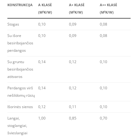
KONSTRUKCIJA
A KLASĖ
A+ KLASĖ
A++ KLASĖ
(M²K/W)
(M²K/W)
(M²K/W)
Stogas
0,10
0,09
0,08
Su išore
0,10
0,09
0,08
besiribojančios
perdangos
Su gruntu
0,14
0,12
0,10
besiribojančios
atitvaros
Perdangos virš
0,14
0,12
0,10
nešildomų rūsių
Išorinės sienos
0,12
0,11
0,10
Langai,
1,00
0,85
0,70
stoglangiai,
švieslangiai