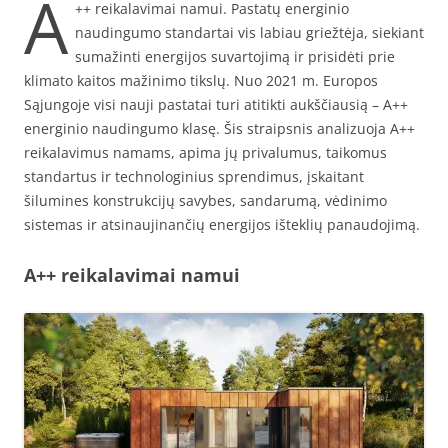
A
++ reikalavimai namui. Pastatų energinio
naudingumo standartai vis labiau griežtėja, siekiant
sumažinti energijos suvartojimą ir prisidėti prie
klimato kaitos mažinimo tikslų. Nuo 2021 m. Europos
Sąjungoje visi nauji pastatai turi atitikti aukščiausią – A++
energinio naudingumo klasę. Šis straipsnis analizuoja A++
reikalavimus namams, apima jų privalumus, taikomus
standartus ir technologinius sprendimus, įskaitant
šilumines konstrukcijų savybes, sandarumą, vėdinimo
sistemas ir atsinaujinančių energijos išteklių panaudojimą.
A++ reikalavimai namui