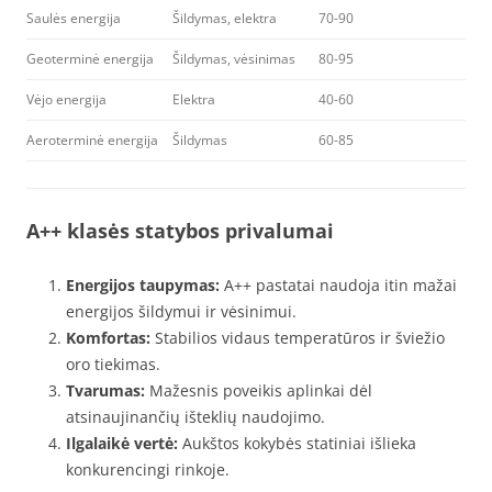
Saulės energija
Šildymas, elektra
70-90
Geoterminė energija
Šildymas, vėsinimas
80-95
Vėjo energija
Elektra
40-60
Aeroterminė energija
Šildymas
60-85
A++ klasės statybos privalumai
Energijos taupymas:
A++ pastatai naudoja itin mažai
energijos šildymui ir vėsinimui.
Komfortas:
Stabilios vidaus temperatūros ir šviežio
oro tiekimas.
Tvarumas:
Mažesnis poveikis aplinkai dėl
atsinaujinančių išteklių naudojimo.
Ilgalaikė vertė:
Aukštos kokybės statiniai išlieka
konkurencingi rinkoje.