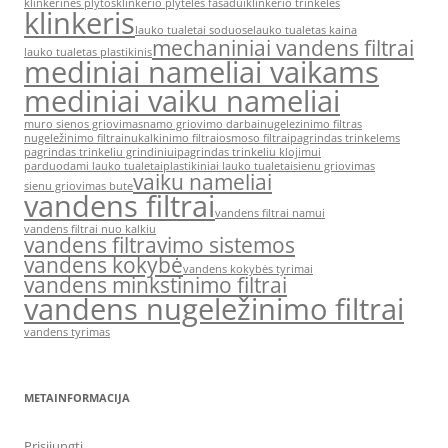
klinkerines plytos
klinkerio plytelės fasadui
klinkerio trinkelės
klinkeris
lauko tualetai soduose
lauko tualetas kaina
mechaniniai vandens filtrai
lauko tualetas plastikinis
mediniai nameliai vaikams
mediniai vaiku nameliai
muro sienos griovimas
namo griovimo darbai
nugelezinimo filtras
nugeležinimo filtrai
nukalkinimo filtrai
osmoso filtrai
pagrindas trinkelems
pagrindas trinkeliu grindiniui
pagrindas trinkeliu klojimui
parduodami lauko tualetai
plastikiniai lauko tualetai
sienu griovimas
vaiku nameliai
sienu griovimas bute
vandens filtrai
vandens filtrai namui
vandens filtrai nuo kalkiu
vandens filtravimo sistemos
vandens kokybė
vandens kokybės tyrimai
vandens minkstinimo filtrai
vandens nugeležinimo filtrai
vandens tyrimas
METAINFORMACIJA
Prisijungti