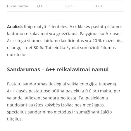
Durys, vartai
1,00
0,85
0,70
Analizė:
Kaip matyti iš lentelės, A++ klasės pastatų šilumos
laidumo reikalavimai yra griežčiausi. Palyginus su A klase,
A++ stogo šilumos laidumo koeficientas yra 20 % mažesnis,
o langų – net 30 %. Tai leidžia žymiai sumažinti šilumos
nuostolius.
Sandarumas
– A++ reikalavimai namui
Pastatų sandarumas tiesiogiai veikia energijos taupymą.
A++ klasės pastatuose būtina pasiekti ≤ 0,6 oro mainų per
valandą, atliekant sandarumo testą. Tai pasiekiama
naudojant aukštos kokybės izoliacines medžiagas,
specialius sandarinimo metodus ir sumažinant šalčio
tiltelius.