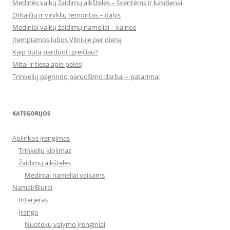
Medinės vaikų žaidimų aikštelės – šventėms ir kasdienai
Orkaičių ir viryklių remontas – dalys
Mediniai vaikų žaidimų nameliai – kainos
Įtempiamos lubos Vilniuje per dieną
Kaip butą parduoti greičiau?
Mitai ir tiesa apie pelėsį
Trinkelių pagrindo paruošimo darbai – patarimai
KATEGORIJOS
Aplinkos įrengimas
Trinkelių klojimas
Žaidimų aikštelės
Mediniai nameliai vaikams
Namai/Biurai
Interjeras
Įranga
Nuotekų valymo įrenginiai