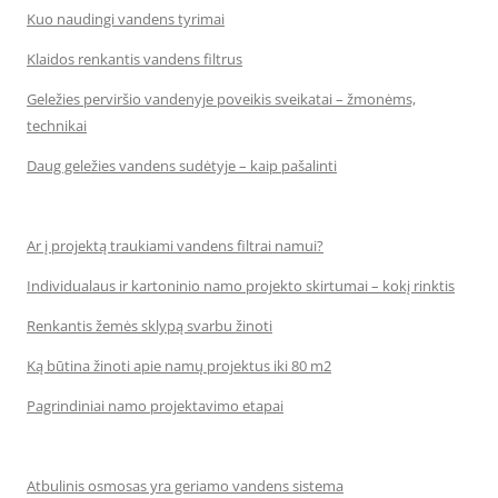
Kuo naudingi vandens tyrimai
Klaidos renkantis vandens filtrus
Geležies perviršio vandenyje poveikis sveikatai – žmonėms,
technikai
Daug geležies vandens sudėtyje – kaip pašalinti
Ar į projektą traukiami vandens filtrai namui?
Individualaus ir kartoninio namo projekto skirtumai – kokį rinktis
Renkantis žemės sklypą svarbu žinoti
Ką būtina žinoti apie namų projektus iki 80 m2
Pagrindiniai namo projektavimo etapai
Atbulinis osmosas yra geriamo vandens sistema