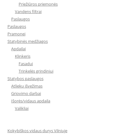
Priežiūros priemonės
Vandens filtrai
Paslaugos
Paslaugos
Pramonei
Statybinės medžiagos
Apdailai
Klinkeris
Fasadui
Trinkelės grindiniui
Statybos paslaugos
Atliekų išvežimas
Griovimo darbai
Išorės/vidaus apdaila
Valikliai
Kokybiškos vidaus durys Vilniuje