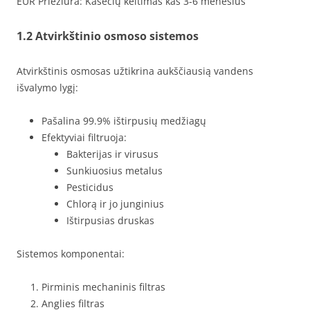
EUR Priežiūra: Kasečių keitimas kas 3-6 mėnesius
1.2 Atvirkštinio osmoso sistemos
Atvirkštinis osmosas užtikrina aukščiausią vandens
išvalymo lygį:
Pašalina 99.9% ištirpusių medžiagų
Efektyviai filtruoja:
Bakterijas ir virusus
Sunkiuosius metalus
Pesticidus
Chlorą ir jo junginius
Ištirpusias druskas
Sistemos komponentai:
Pirminis mechaninis filtras
Anglies filtras