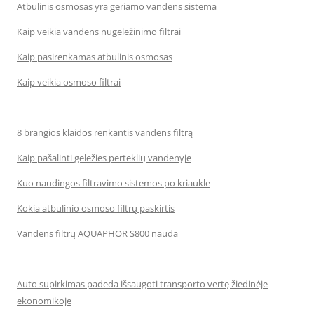
Atbulinis osmosas yra geriamo vandens sistema
Kaip veikia vandens nugeležinimo filtrai
Kaip pasirenkamas atbulinis osmosas
Kaip veikia osmoso filtrai
8 brangios klaidos renkantis vandens filtrą
Kaip pašalinti geležies perteklių vandenyje
Kuo naudingos filtravimo sistemos po kriaukle
Kokia atbulinio osmoso filtrų paskirtis
Vandens filtrų AQUAPHOR S800 nauda
Auto supirkimas padeda išsaugoti transporto vertę žiedinėje
ekonomikoje