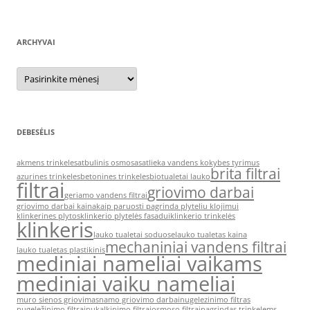
ARCHYVAI
Archyvai
DEBESĖLIS
akmens trinkeles
atbulinis osmosas
atlieka vandens kokybes tyrimus
brita filtrai
azurines trinkeles
betonines trinkeles
biotualetai lauko
filtrai
griovimo darbai
geriamo vandens filtrai
griovimo darbai kaina
kaip paruosti pagrinda plyteliu klojimui
klinkerines plytos
klinkerio plytelės fasadui
klinkerio trinkelės
klinkeris
lauko tualetai soduose
lauko tualetas kaina
mechaniniai vandens filtrai
lauko tualetas plastikinis
mediniai nameliai vaikams
mediniai vaiku nameliai
muro sienos griovimas
namo griovimo darbai
nugelezinimo filtras
nugeležinimo filtrai
nukalkinimo filtrai
osmoso filtrai
pagrindas trinkelems