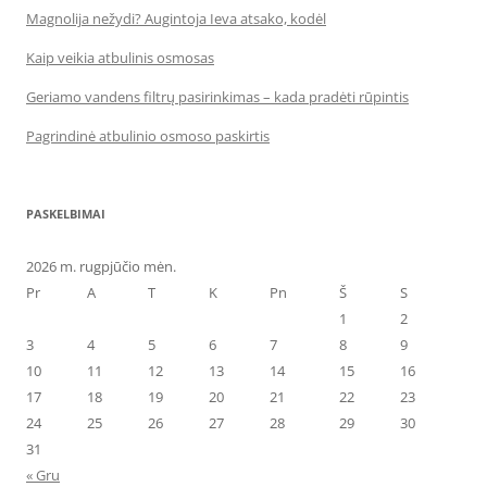
Magnolija nežydi? Augintoja Ieva atsako, kodėl
Kaip veikia atbulinis osmosas
Geriamo vandens filtrų pasirinkimas – kada pradėti rūpintis
Pagrindinė atbulinio osmoso paskirtis
PASKELBIMAI
2026 m. rugpjūčio mėn.
Pr
A
T
K
Pn
Š
S
1
2
3
4
5
6
7
8
9
10
11
12
13
14
15
16
17
18
19
20
21
22
23
24
25
26
27
28
29
30
31
« Gru