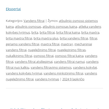
Ekspertai
Kategorijos:
Vandens filtrai
| Žymos:
atbulinio osmoso sistemos
kaina
,
atbulinis osmosas
,
atbulinis osmosas kaina
,
atlieka vandens
kokybes tyrimus
,
brita
,
brita filtrai
,
brita filtrai kaina
,
brita maxtra
,
brita maxtra filtrai
,
brita maxtra plus
,
brita vandens filtrai
,
filtrai
,
geriamo vandens filtrai
,
maxtra filtrai
,
maxtra+
,
mechaniniai
vandens filtrai
,
nugeležinimo filtrai
,
nugelezinimo filtras
,
nukalkinimo filtrai
,
osmoso filtrai
,
osmoso filtrai kaina
,
vandens
filtrai
,
vandens filtrai atsiliepimai
,
vandens filtrai namui
,
vandens
filtrai nuo kalkiu
,
vandens filtravimo sistemos
,
vandens kokybė
,
vandens kokybės tyrimai
,
vandens minkstinimo filtrai
,
vandens
nugeležinimo filtrai
,
vandens tyrimas
|
2024 9 lapkričio