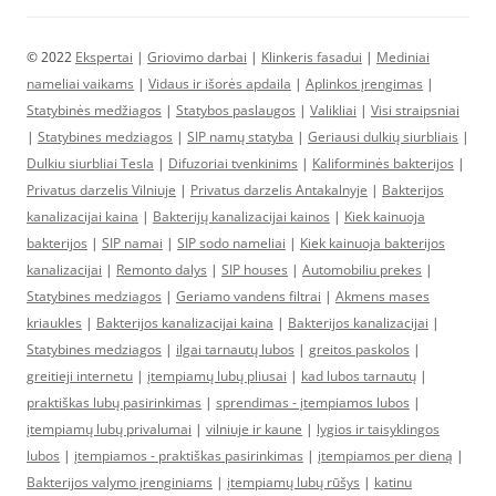
© 2022
Ekspertai
|
Griovimo darbai
|
Klinkeris fasadui
|
Mediniai
nameliai vaikams
|
Vidaus ir išorės apdaila
|
Aplinkos įrengimas
|
Statybinės medžiagos
|
Statybos paslaugos
|
Valikliai
|
Visi straipsniai
|
Statybines medziagos
|
SIP namų statyba
|
Geriausi dulkių siurbliais
|
Dulkiu siurbliai Tesla
|
Difuzoriai tvenkinims
|
Kaliforminės bakterijos
|
Privatus darzelis Vilniuje
|
Privatus darzelis Antakalnyje
|
Bakterijos
kanalizacijai kaina
|
Bakterijų kanalizacijai kainos
|
Kiek kainuoja
bakterijos
|
SIP namai
|
SIP sodo nameliai
|
Kiek kainuoja bakterijos
kanalizacijai
|
Remonto dalys
|
SIP houses
|
Automobiliu prekes
|
Statybines medziagos
|
Geriamo vandens filtrai
|
Akmens mases
kriaukles
|
Bakterijos kanalizacijai kaina
|
Bakterijos kanalizacijai
|
Statybines medziagos
|
ilgai tarnautų lubos
|
greitos paskolos
|
greitieji internetu
|
įtempiamų lubų pliusai
|
kad lubos tarnautų
|
praktiškas lubų pasirinkimas
|
sprendimas - įtempiamos lubos
|
įtempiamų lubų privalumai
|
vilniuje ir kaune
|
lygios ir taisyklingos
lubos
|
įtempiamos - praktiškas pasirinkimas
|
įtempiamos per dieną
|
Bakterijos valymo įrenginiams
|
įtempiamų lubų rūšys
|
katinu