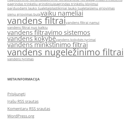
pagrindas trinkeliu grindiniui
pagrindas trinkeliu klojimui
parduodami lauko tualetai
plastikiniai lauko tualetai
sienu griovimas
vaiku nameliai
sienu griovimas bute
vandens filtrai
vandens filtrai namui
vandens filtrai nuo kalkiu
vandens filtravimo sistemos
vandens kokybė
vandens kokybės tyrimai
vandens minkstinimo filtrai
vandens nugeležinimo filtrai
vandens tyrimas
METAINFORMACIJA
Prisijungti
Įrašų RSS srautas
Komentarų RSS srautas
WordPress.org