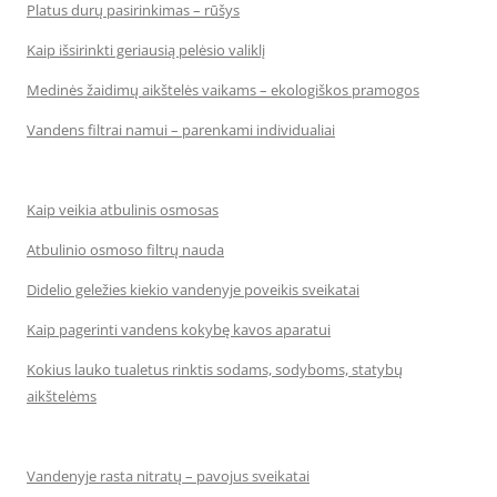
Platus durų pasirinkimas – rūšys
Kaip išsirinkti geriausią pelėsio valiklį
Medinės žaidimų aikštelės vaikams – ekologiškos pramogos
Vandens filtrai namui – parenkami individualiai
Kaip veikia atbulinis osmosas
Atbulinio osmoso filtrų nauda
Didelio geležies kiekio vandenyje poveikis sveikatai
Kaip pagerinti vandens kokybę kavos aparatui
Kokius lauko tualetus rinktis sodams, sodyboms, statybų
aikštelėms
Vandenyje rasta nitratų – pavojus sveikatai