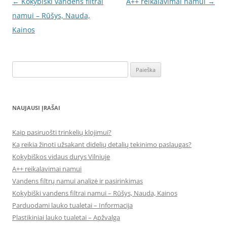
Įrašo
←
Kokybiški vandens filtrai
A++ reikalavimai namui
→
navigacija
namui – Rūšys, Nauda,
Kainos
Ieškoti:
NAUJAUSI ĮRAŠAI
Kaip pasiruošti trinkelių klojimui?
Ką reikia žinoti užsakant didelių detalių tekinimo paslaugas?
Kokybiškos vidaus durys Vilniuje
A++ reikalavimai namui
Vandens filtrų namui analizė ir pasirinkimas
Kokybiški vandens filtrai namui – Rūšys, Nauda, Kainos
Parduodami lauko tualetai – Informacija
Plastikiniai lauko tualetai – Apžvalga