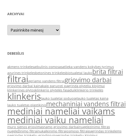
ARCHYVAI
Archyvai
DEBESĖLIS
akmens trinkeles
atbulinis osmosas
atlieka vandens kokybes tyrimus
brita filtrai
azurines trinkeles
betonines trinkeles
biotualetai lauko
filtrai
griovimo darbai
geriamo vandens filtrai
griovimo darbai kaina
kaip paruosti pagrinda plyteliu klojimui
klinkerines plytos
klinkerio plytelės fasadui
klinkerio trinkelės
klinkeris
lauko tualetai soduose
lauko tualetas kaina
mechaniniai vandens filtrai
lauko tualetas plastikinis
mediniai nameliai vaikams
mediniai vaiku nameliai
muro sienos griovimas
namo griovimo darbai
nugelezinimo filtras
nugeležinimo filtrai
nukalkinimo filtrai
osmoso filtrai
pagrindas trinkelems
pagrindas trinkeliu grindiniui
pagrindas trinkeliu klojimui