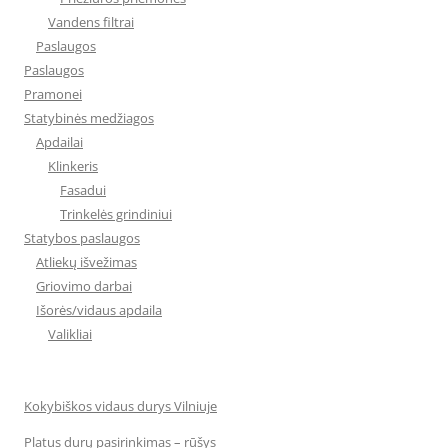
Vandens filtrai
Paslaugos
Paslaugos
Pramonei
Statybinės medžiagos
Apdailai
Klinkeris
Fasadui
Trinkelės grindiniui
Statybos paslaugos
Atliekų išvežimas
Griovimo darbai
Išorės/vidaus apdaila
Valikliai
Kokybiškos vidaus durys Vilniuje
Platus durų pasirinkimas – rūšys