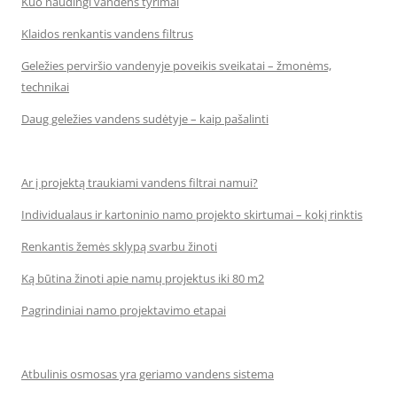
Kuo naudingi vandens tyrimai
Klaidos renkantis vandens filtrus
Geležies perviršio vandenyje poveikis sveikatai – žmonėms,
technikai
Daug geležies vandens sudėtyje – kaip pašalinti
Ar į projektą traukiami vandens filtrai namui?
Individualaus ir kartoninio namo projekto skirtumai – kokį rinktis
Renkantis žemės sklypą svarbu žinoti
Ką būtina žinoti apie namų projektus iki 80 m2
Pagrindiniai namo projektavimo etapai
Atbulinis osmosas yra geriamo vandens sistema