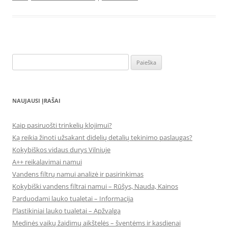
Ieškoti:
NAUJAUSI ĮRAŠAI
Kaip pasiruošti trinkelių klojimui?
Ką reikia žinoti užsakant didelių detalių tekinimo paslaugas?
Kokybiškos vidaus durys Vilniuje
A++ reikalavimai namui
Vandens filtrų namui analizė ir pasirinkimas
Kokybiški vandens filtrai namui – Rūšys, Nauda, Kainos
Parduodami lauko tualetai – Informacija
Plastikiniai lauko tualetai – Apžvalga
Medinės vaikų žaidimų aikštelės – šventėms ir kasdienai