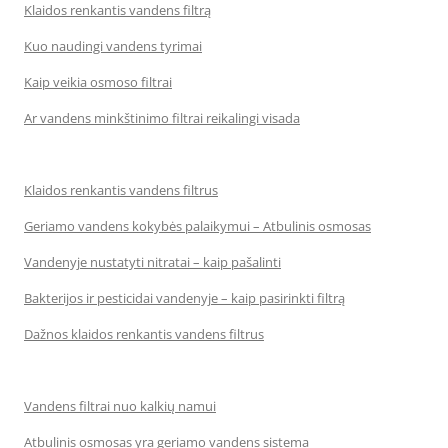
Klaidos renkantis vandens filtrą
Kuo naudingi vandens tyrimai
Kaip veikia osmoso filtrai
Ar vandens minkštinimo filtrai reikalingi visada
Klaidos renkantis vandens filtrus
Geriamo vandens kokybės palaikymui – Atbulinis osmosas
Vandenyje nustatyti nitratai – kaip pašalinti
Bakterijos ir pesticidai vandenyje – kaip pasirinkti filtrą
Dažnos klaidos renkantis vandens filtrus
Vandens filtrai nuo kalkių namui
Atbulinis osmosas yra geriamo vandens sistema