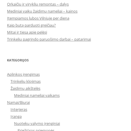
Orkaičių ir viryklių remontas – dalys
Mediniai vaikų žaidimų nameliai – kainos
Įtempiamos lubos Vilniuje per dieną
Kaip butą parduoti greičiau?
Mitai ir tiesa apie pelėsį
Trinkelių pagrindo paruošimo darbai – patarimai
KATEGORIJOS
Aplinkos įrengimas
Trinkelių klojimas
Žaidimų aikštelės
Mediniai nameliai vaikams
Namai/Biurai
Interjeras
Įranga
Nuotekų valymo įrenginiai
Priežiūros priemonės