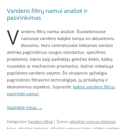
Vandens filtrų namui analizė ir
pasirinkimas
V
andens filtrų namui analizė. Šiuolaikiniuose
namuose vandens kokybė tampa vis aktualesniu
klausimu. Nors centralizuotai tiekiamas vanduo
atitinka pagrindinius saugos standartus, specifinės
problemos, tokios kaip padidėjęs geležies kiekis, kalkių
nuosėdos ar mechaninės priemaišos, dažnai reikalauja
papildomo vandens valymo. Šis straipsnis apžvelgia
pagrindines filtravimo technologijas, jų pritaikymą ir
ekonominius aspektus. Suprasite,
kokius vandens filtrus
pasirinkti namui
.
Skaitykite toliau
→
Kategorijos:
Vandens filtrai
| Žymos:
atbulinio osmoso sistemos
kaina
,
atbulinis osmosas
,
atbulinis osmosas kaina
,
atlieka vandens