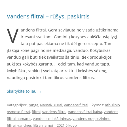
Vandens filtrai – rūšys, paskirtis
V
andens filtrai. Gera savijauta ne visada užtikrinama
ir esant sveikam. Gaminių kokybės aukščiausią lygį
taip pat pasiekiama ne tik dėl gero recepto. Tam
įtakoja kone pagrindinė medžiaga, vanduo. Kokybiškas
vanduo gali būti tiek sveikatos šaltiniu, tiek produkcijos
aukštos kokybės garantu. Todėl tam, kad vanduo taptų
kokybišku įrankiu į sveikatą ar raktu į kokybės sėkmę,
naudinga pasirinkti tam tikrus vandens filtrus.
Skaitykite toliau
→
Kategorijos:
Įranga
,
Namai/Biurai
,
Vandens filtrai
| Žymos:
atbulinio
osmoso filtrai
,
filtrai
,
vandens filtrai
,
vandens filtrai kaina
,
vandens
filtrai namams
,
vandens minkštinimas
,
vandens nugeležinimo
filtrai
,
vandnes filtrai namui
|
2021 5 kovo