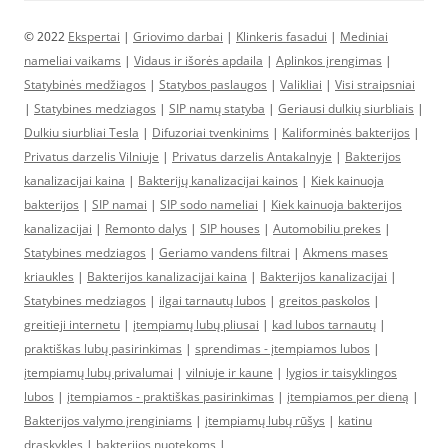
© 2022
Ekspertai
|
Griovimo darbai
|
Klinkeris fasadui
|
Mediniai
nameliai vaikams
|
Vidaus ir išorės apdaila
|
Aplinkos įrengimas
|
Statybinės medžiagos
|
Statybos paslaugos
|
Valikliai
|
Visi straipsniai
|
Statybines medziagos
|
SIP namų statyba
|
Geriausi dulkių siurbliais
|
Dulkiu siurbliai Tesla
|
Difuzoriai tvenkinims
|
Kaliforminės bakterijos
|
Privatus darzelis Vilniuje
|
Privatus darzelis Antakalnyje
|
Bakterijos
kanalizacijai kaina
|
Bakterijų kanalizacijai kainos
|
Kiek kainuoja
bakterijos
|
SIP namai
|
SIP sodo nameliai
|
Kiek kainuoja bakterijos
kanalizacijai
|
Remonto dalys
|
SIP houses
|
Automobiliu prekes
|
Statybines medziagos
|
Geriamo vandens filtrai
|
Akmens mases
kriaukles
|
Bakterijos kanalizacijai kaina
|
Bakterijos kanalizacijai
|
Statybines medziagos
|
ilgai tarnautų lubos
|
greitos paskolos
|
greitieji internetu
|
įtempiamų lubų pliusai
|
kad lubos tarnautų
|
praktiškas lubų pasirinkimas
|
sprendimas - įtempiamos lubos
|
įtempiamų lubų privalumai
|
vilniuje ir kaune
|
lygios ir taisyklingos
lubos
|
įtempiamos - praktiškas pasirinkimas
|
įtempiamos per dieną
|
Bakterijos valymo įrenginiams
|
įtempiamų lubų rūšys
|
katinu
draskykles
|
bakterijos nuotekoms
|