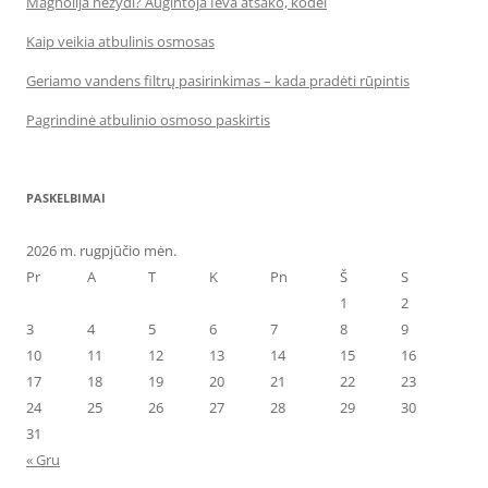
Magnolija nežydi? Augintoja Ieva atsako, kodėl
Kaip veikia atbulinis osmosas
Geriamo vandens filtrų pasirinkimas – kada pradėti rūpintis
Pagrindinė atbulinio osmoso paskirtis
PASKELBIMAI
2026 m. rugpjūčio mėn.
Pr
A
T
K
Pn
Š
S
1
2
3
4
5
6
7
8
9
10
11
12
13
14
15
16
17
18
19
20
21
22
23
24
25
26
27
28
29
30
31
« Gru