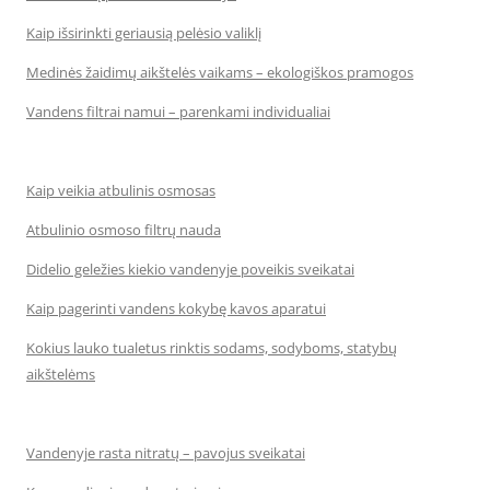
Kaip išsirinkti geriausią pelėsio valiklį
Medinės žaidimų aikštelės vaikams – ekologiškos pramogos
Vandens filtrai namui – parenkami individualiai
Kaip veikia atbulinis osmosas
Atbulinio osmoso filtrų nauda
Didelio geležies kiekio vandenyje poveikis sveikatai
Kaip pagerinti vandens kokybę kavos aparatui
Kokius lauko tualetus rinktis sodams, sodyboms, statybų
aikštelėms
Vandenyje rasta nitratų – pavojus sveikatai