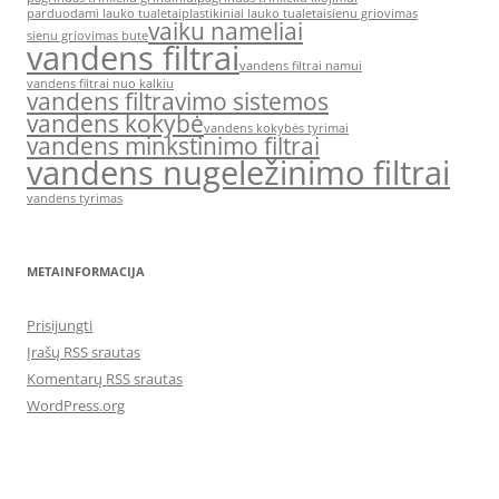
parduodami lauko tualetai
plastikiniai lauko tualetai
sienu griovimas
vaiku nameliai
sienu griovimas bute
vandens filtrai
vandens filtrai namui
vandens filtrai nuo kalkiu
vandens filtravimo sistemos
vandens kokybė
vandens kokybės tyrimai
vandens minkstinimo filtrai
vandens nugeležinimo filtrai
vandens tyrimas
METAINFORMACIJA
Prisijungti
Įrašų RSS srautas
Komentarų RSS srautas
WordPress.org