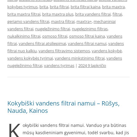
kokybes tyrimus
,
brita
,
brita filtrai
,
brita filtrai kaina
,
brita maxtra
,
brita maxtra filtrai
,
brita maxtra plus
,
brita vandens filtrai
,
filtrai
,
geriamo vandens filtrai
,
maxtra filtrai
,
maxtra+
,
mechaniniai
vandens filtrai
,
nugeležinimo filtrai
,
nugelezinimo filtras
,
nukalkinimo filtrai
,
osmoso filtrai
,
osmoso filtrai kaina
,
vandens
filtrai
,
vandens filtrai atsiliepimai
,
vandens filtrai namui
,
vandens
filtrai nuo kalkiu
,
vandens filtravimo sistemos
,
vandens kokybė
,
vandens kokybės tyrimai
,
vandens minkstinimo filtrai
,
vandens
nugeležinimo filtrai
,
vandens tyrimas
|
2024 9 lapkričio
Kokybiški vandens filtrai namui – Rūšys,
Nauda, Kainos
K
okybiški vandens filtrai namui. Vanduo yra būtinas
mūsų kasdieniniam gyvenimui, todėl svarbu, kad jis