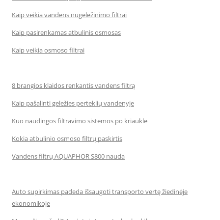
Kaip veikia vandens nugeležinimo filtrai
Kaip pasirenkamas atbulinis osmosas
Kaip veikia osmoso filtrai
8 brangios klaidos renkantis vandens filtrą
Kaip pašalinti geležies perteklių vandenyje
Kuo naudingos filtravimo sistemos po kriaukle
Kokia atbulinio osmoso filtrų paskirtis
Vandens filtrų AQUAPHOR S800 nauda
Auto supirkimas padeda išsaugoti transporto vertę žiedinėje
ekonomikoje