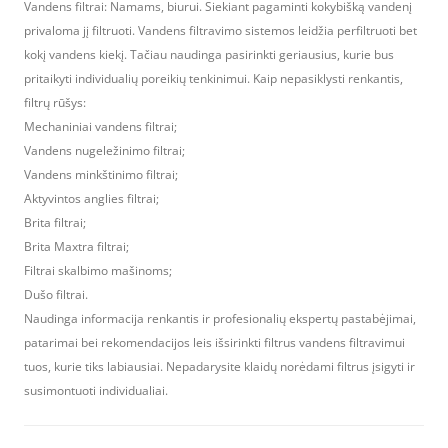
Vandens filtrai: Namams, biurui. Siekiant pagaminti kokybišką vandenį
privaloma jį filtruoti. Vandens filtravimo sistemos leidžia perfiltruoti bet
kokį vandens kiekį. Tačiau naudinga pasirinkti geriausius, kurie bus
pritaikyti individualių poreikių tenkinimui. Kaip nepasiklysti renkantis,
filtrų rūšys:
Mechaniniai vandens filtrai;
Vandens nugeležinimo filtrai;
Vandens minkštinimo filtrai;
Aktyvintos anglies filtrai;
Brita filtrai;
Brita Maxtra filtrai;
Filtrai skalbimo mašinoms;
Dušo filtrai.
Naudinga informacija renkantis ir profesionalių ekspertų pastabėjimai,
patarimai bei rekomendacijos leis išsirinkti filtrus vandens filtravimui
tuos, kurie tiks labiausiai. Nepadarysite klaidų norėdami filtrus įsigyti ir
susimontuoti individualiai.