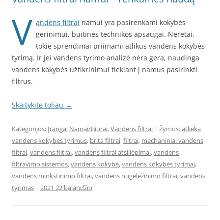
V
andens filtrai
namui yra pasirenkami kokybės
gerinimui, buitinės technikos apsaugai. Neretai,
tokie sprendimai priimami atlikus vandens kokybės
tyrimą. Ir jei vandens tyrimo analizė nėra gera, naudinga
vandens kokybės užtikrinimui tiekiant į namus pasirinkti
filtrus.
Skaitykite toliau
→
Kategorijos:
Įranga
,
Namai/Biurai
,
Vandens filtrai
| Žymos:
atlieka
vandens kokybes tyrimus
,
brita filtrai
,
filtrai
,
mechaniniai vandens
filtrai
,
vandens filtrai
,
vandens filtrai atsiliepimai
,
vandens
filtravimo sistemos
,
vandens kokybė
,
vandens kokybės tyrimai
,
vandens minkstinimo filtrai
,
vandens nugeležinimo filtrai
,
vandens
tyrimas
|
2021 22 balandžio