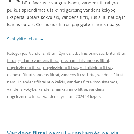
būtų švarus ir saugus. Namų vandens filtrai yra
puikus sprendimas užtikrinti geresnę vandens kokybę.
Ekspertai aptars kokybiškų vandens filtrų rūšis, jų naudą ir
kainas eurais. Geriausius filtrus pajėgsite išsirinkti patys.
Skaitykite toliau
→
Kategorijos:
Vandens filtrai
| Žymos:
atbulinis osmosas
,
brita filtrai
,
filtrai
,
geriamo vandens filtrai
,
mechaniniai vandens filtrai
,
nugeležinimo filtrai
,
nugelezinimo filtras
,
nukalkinimo filtrai
,
osmoso filtrai
,
vandens filtrai
,
vandens filtrai brita
,
vandens filtrai
namui
,
vandens filtrai nuo kalkiu
,
vandens filtravimo sistemos
,
vandens kokybė
,
vandens minkstinimo filtrai
,
vandens
nugeležinimo filtrai
,
vandens tyrimai
|
2024 14 liepos
Vandens filtrai namui – renkamės naudą