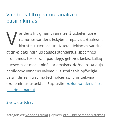
Vandens filtrų namui analizė ir
pasirinkimas
V
andens filtrų namui analizė. Šiuolaikiniuose
namuose vandens kokybė tampa vis aktualesniu
klausimu. Nors centralizuotai tiekiamas vanduo
atitinka pagrindinius saugos standartus, specifinės
problemos, tokios kaip padidėjęs geležies kiekis, kalkių
nuosėdos ar mechaninės priemaišos, dažnai reikalauja
papildomo vandens valymo. Šis straipsnis apžvelgia
pagrindines filtravimo technologijas, jų pritaikymą ir
ekonominius aspektus. Suprasite,
kokius vandens filtrus
pasirinkti namui
.
Skaitykite toliau
→
Kategorijos:
Vandens filtrai
| Žymos:
atbulinio osmoso sistemos