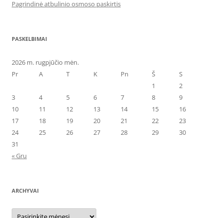
Pagrindinė atbulinio osmoso paskirtis
PASKELBIMAI
2026 m. rugpjūčio mėn.
Pr
A
T
K
Pn
Š
S
1
2
3
4
5
6
7
8
9
10
11
12
13
14
15
16
17
18
19
20
21
22
23
24
25
26
27
28
29
30
31
« Gru
ARCHYVAI
Archyvai