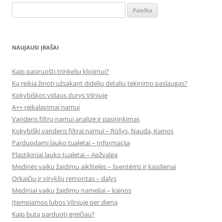
Ieškoti:
NAUJAUSI ĮRAŠAI
Kaip pasiruošti trinkelių klojimui?
Ką reikia žinoti užsakant didelių detalių tekinimo paslaugas?
Kokybiškos vidaus durys Vilniuje
A++ reikalavimai namui
Vandens filtrų namui analizė ir pasirinkimas
Kokybiški vandens filtrai namui – Rūšys, Nauda, Kainos
Parduodami lauko tualetai – Informacija
Plastikiniai lauko tualetai – Apžvalga
Medinės vaikų žaidimų aikštelės – šventėms ir kasdienai
Orkaičių ir viryklių remontas – dalys
Mediniai vaikų žaidimų nameliai – kainos
Įtempiamos lubos Vilniuje per dieną
Kaip butą parduoti greičiau?