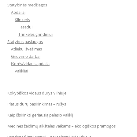
Statybinės medžiagos
Apdailai
Klinkeris
Fasadui
Trinkelės grindiniui
Statybos paslaugos
Atliekų išvežimas
Griovimo darbai
Išorės/vidaus apdaila
Valikliai
Kokybiškos vidaus durys Vilniuje
Platus durų pasirinkimas – rūšys
Kaip išsirinkti geriausią pelėsio valiklį
Medinės žaidimų aikštelės vaikams – ekologiškos pramogos
Vandens filtrai namui – parenkami individualiai