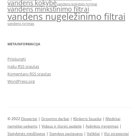
vandens kokybė
vandens kokybės tyrimai
vandens minkstinimo filtrai
vandens nugeležinimo filtrai
vandens tyrimas
METAINFORMACIJA
Prisijungti
Įrašų RSS srautas
Komentarų RSS srautas
WordPress.org
© 2022
Ekspertai
|
Griovimo darbai
|
Klinkeris fasadui
|
Mediniai
nameliai vaikams
|
Vidaus ir išorės apdaila
|
Aplinkos įrengimas
|
Statybinės medžiagos
|
Statybos paslaugos
|
Valikliai
|
Visi straipsniai