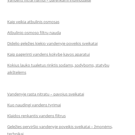
Kaip veikia atbulinis osmosas
Atbulinio osmoso filtrų nauda
Didelio geležies kiekio vandenyje poveikis sveikatai
Kaip pagerinti vandens kokybę kavos aparatui
Kokius lauko tualetus rinktis sodams, sodyboms, statybų
aikštelėms
Vandenyje rasta nitratų – pavojus sveikatai
Kuo naudingi vandens tyrimai
Klaidos renkantis vandens filtrus
Geležies perviršio vandenyje poveikis sveikatai – žmonėms,
technikai