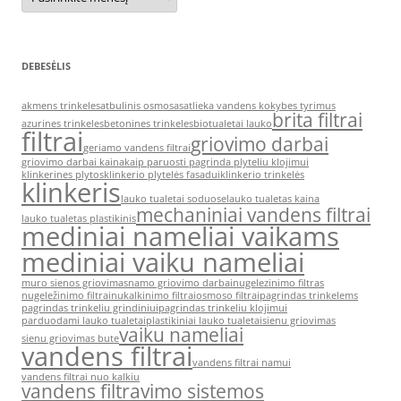
DEBESĖLIS
akmens trinkeles
atbulinis osmosas
atlieka vandens kokybes tyrimus
brita filtrai
azurines trinkeles
betonines trinkeles
biotualetai lauko
filtrai
griovimo darbai
geriamo vandens filtrai
griovimo darbai kaina
kaip paruosti pagrinda plyteliu klojimui
klinkerines plytos
klinkerio plytelės fasadui
klinkerio trinkelės
klinkeris
lauko tualetai soduose
lauko tualetas kaina
mechaniniai vandens filtrai
lauko tualetas plastikinis
mediniai nameliai vaikams
mediniai vaiku nameliai
muro sienos griovimas
namo griovimo darbai
nugelezinimo filtras
nugeležinimo filtrai
nukalkinimo filtrai
osmoso filtrai
pagrindas trinkelems
pagrindas trinkeliu grindiniui
pagrindas trinkeliu klojimui
parduodami lauko tualetai
plastikiniai lauko tualetai
sienu griovimas
vaiku nameliai
sienu griovimas bute
vandens filtrai
vandens filtrai namui
vandens filtrai nuo kalkiu
vandens filtravimo sistemos