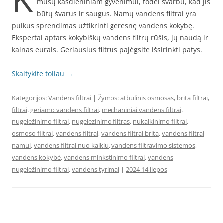
mūsų kasdieniniam gyvenimui, todėl svarbu, kad jis
būtų švarus ir saugus. Namų vandens filtrai yra
puikus sprendimas užtikrinti geresnę vandens kokybę.
Ekspertai aptars kokybiškų vandens filtrų rūšis, jų naudą ir
kainas eurais. Geriausius filtrus pajėgsite išsirinkti patys.
Skaitykite toliau
→
Kategorijos:
Vandens filtrai
| Žymos:
atbulinis osmosas
,
brita filtrai
,
filtrai
,
geriamo vandens filtrai
,
mechaniniai vandens filtrai
,
nugeležinimo filtrai
,
nugelezinimo filtras
,
nukalkinimo filtrai
,
osmoso filtrai
,
vandens filtrai
,
vandens filtrai brita
,
vandens filtrai
namui
,
vandens filtrai nuo kalkiu
,
vandens filtravimo sistemos
,
vandens kokybė
,
vandens minkstinimo filtrai
,
vandens
nugeležinimo filtrai
,
vandens tyrimai
|
2024 14 liepos