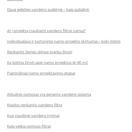
Daug geležies vandens sudėtyje – kaip pašalinti
Ar į projektą traukiami vandens filtrai namui?
Individualaus ir kartoninio namo projekto skirtumai – kokį rinktis
Renkantis žemės sklypą svarbu žinoti
Ką būtina žinoti apie namų projektus iki 80 m2
Pagrindiniai namo projektavimo etapai
Atbulinis osmosas yra geriamo vandens sistema
Klaidos renkantis vandens filtrą
Kuo naudingi vandens tyrimai
Kaip veikia osmoso filtrai