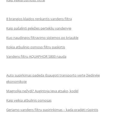
8 brangios klaidos renkantis vandens filtrą
Kaip pašalinti geležies perteklių vandenyje
Kuo naudingos filtravimo sistemos po kriaukle
Kokia atbulinio osmoso filtrų paskirtis
Vandens filtrų AQUAPHOR S800 nauda
Auto supirkimas padeda išsaugoti transporto vertę žiedinėje
ekonomikoje
Magnolija nežydi? Augintoja Ieva atsako, kodėl
Kaip veikia atbulinis osmosas
Geriamo vandens filtrų pasirinkimas – kada pradėti rūpintis