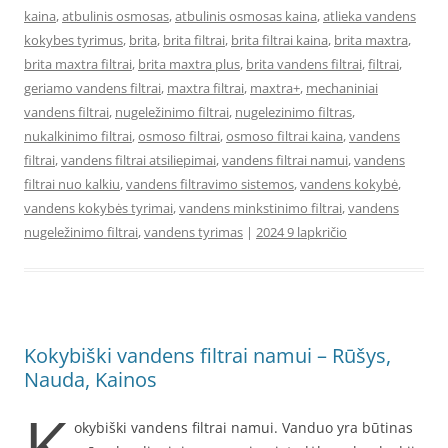
kaina
,
atbulinis osmosas
,
atbulinis osmosas kaina
,
atlieka vandens
kokybes tyrimus
,
brita
,
brita filtrai
,
brita filtrai kaina
,
brita maxtra
,
brita maxtra filtrai
,
brita maxtra plus
,
brita vandens filtrai
,
filtrai
,
geriamo vandens filtrai
,
maxtra filtrai
,
maxtra+
,
mechaniniai
vandens filtrai
,
nugeležinimo filtrai
,
nugelezinimo filtras
,
nukalkinimo filtrai
,
osmoso filtrai
,
osmoso filtrai kaina
,
vandens
filtrai
,
vandens filtrai atsiliepimai
,
vandens filtrai namui
,
vandens
filtrai nuo kalkiu
,
vandens filtravimo sistemos
,
vandens kokybė
,
vandens kokybės tyrimai
,
vandens minkstinimo filtrai
,
vandens
nugeležinimo filtrai
,
vandens tyrimas
|
2024 9 lapkričio
Kokybiški vandens filtrai namui – Rūšys,
Nauda, Kainos
K
okybiški vandens filtrai namui. Vanduo yra būtinas