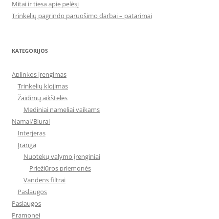
Mitai ir tiesa apie pelėsį
Trinkelių pagrindo paruošimo darbai – patarimai
KATEGORIJOS
Aplinkos įrengimas
Trinkelių klojimas
Žaidimų aikštelės
Mediniai nameliai vaikams
Namai/Biurai
Interjeras
Įranga
Nuotekų valymo įrenginiai
Priežiūros priemonės
Vandens filtrai
Paslaugos
Paslaugos
Pramonei