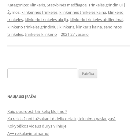
Kategorijos:
Klinkeris
,
Statybinės medžiagos
,
Trinkelės grindiniui
|
Žymos:
klinkerines trinkeles
,
klinkerines trinkeles kaina
,
klinkerio
trinkeles
,
klinkerio trinkeles akcija
,
klinkerio trinkeles atsiliepimai
,
klinkerio trinkeles grindiniui
,
klinkeris
,
klinkeris kaina
,
sendintos
trinkeles
,
trinkeles klinkerio
|
2021 27 vasario
Ieškoti:
NAUJAUSI ĮRAŠAI
Kaip pasiruošti trinkelių klojimui?
Ką reikia žinoti užsakant didelių detalių tekinimo paslaugas?
Kokybiškos vidaus durys Vilniuje
A++ reikalavimai namui