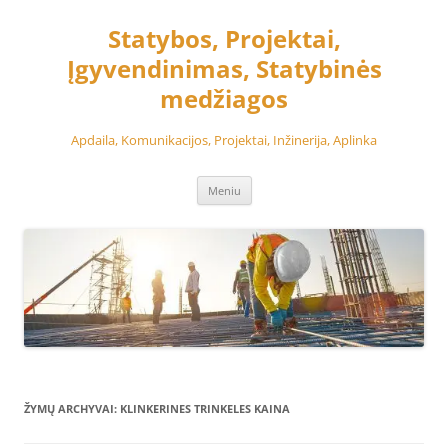
Pereiti
prie
Statybos, Projektai,
turinio
Įgyvendinimas, Statybinės
medžiagos
Apdaila, Komunikacijos, Projektai, Inžinerija, Aplinka
Meniu
ŽYMŲ ARCHYVAI:
KLINKERINES TRINKELES KAINA