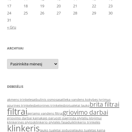
17
18
19
20
21
22
23
24
25
26
27
28
29
30
31
« Gru
ARCHYVAI
Archyvai
DEBESĖLIS
akmens trinkeles
atbulinis osmosas
atlieka vandens kokybes tyrimus
brita filtrai
azurines trinkeles
betonines trinkeles
biotualetai lauko
filtrai
griovimo darbai
geriamo vandens filtrai
griovimo darbai kaina
kaip paruosti pagrinda plyteliu klojimui
klinkerines plytos
klinkerio plytelės fasadui
klinkerio trinkelės
klinkeris
lauko tualetai soduose
lauko tualetas kaina