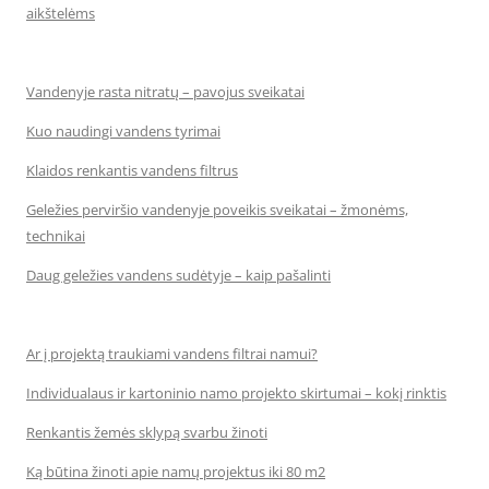
aikštelėms
Vandenyje rasta nitratų – pavojus sveikatai
Kuo naudingi vandens tyrimai
Klaidos renkantis vandens filtrus
Geležies perviršio vandenyje poveikis sveikatai – žmonėms,
technikai
Daug geležies vandens sudėtyje – kaip pašalinti
Ar į projektą traukiami vandens filtrai namui?
Individualaus ir kartoninio namo projekto skirtumai – kokį rinktis
Renkantis žemės sklypą svarbu žinoti
Ką būtina žinoti apie namų projektus iki 80 m2