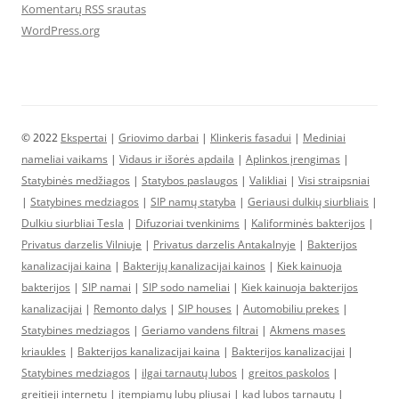
Komentarų RSS srautas
WordPress.org
© 2022
Ekspertai
|
Griovimo darbai
|
Klinkeris fasadui
|
Mediniai
nameliai vaikams
|
Vidaus ir išorės apdaila
|
Aplinkos įrengimas
|
Statybinės medžiagos
|
Statybos paslaugos
|
Valikliai
|
Visi straipsniai
|
Statybines medziagos
|
SIP namų statyba
|
Geriausi dulkių siurbliais
|
Dulkiu siurbliai Tesla
|
Difuzoriai tvenkinims
|
Kaliforminės bakterijos
|
Privatus darzelis Vilniuje
|
Privatus darzelis Antakalnyje
|
Bakterijos
kanalizacijai kaina
|
Bakterijų kanalizacijai kainos
|
Kiek kainuoja
bakterijos
|
SIP namai
|
SIP sodo nameliai
|
Kiek kainuoja bakterijos
kanalizacijai
|
Remonto dalys
|
SIP houses
|
Automobiliu prekes
|
Statybines medziagos
|
Geriamo vandens filtrai
|
Akmens mases
kriaukles
|
Bakterijos kanalizacijai kaina
|
Bakterijos kanalizacijai
|
Statybines medziagos
|
ilgai tarnautų lubos
|
greitos paskolos
|
greitieji internetu
|
įtempiamų lubų pliusai
|
kad lubos tarnautų
|