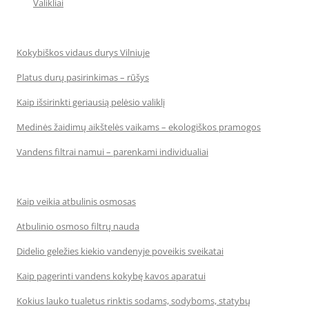
Valikliai
Kokybiškos vidaus durys Vilniuje
Platus durų pasirinkimas – rūšys
Kaip išsirinkti geriausią pelėsio valiklį
Medinės žaidimų aikštelės vaikams – ekologiškos pramogos
Vandens filtrai namui – parenkami individualiai
Kaip veikia atbulinis osmosas
Atbulinio osmoso filtrų nauda
Didelio geležies kiekio vandenyje poveikis sveikatai
Kaip pagerinti vandens kokybę kavos aparatui
Kokius lauko tualetus rinktis sodams, sodyboms, statybų