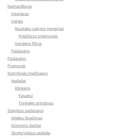
Namai/Biurai
Interjeras
Įranga
Nuotekų valymo įrenginiai
Priežiūros priemonės
Vandens filtrai
Paslaugos
Paslaugos
Pramonei
Statybinės medžiagos
Apdailai
Klinkeris
Fasadui
Trinkelės grindiniui
Statybos paslaugos
Atliekų išvežimas
Griovimo darbai
Išorės/vidaus apdaila