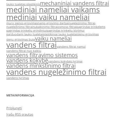
mechaniniai vandens filtrai
lauko tualetas plastikinis
mediniai nameliai vaikams
mediniai vaiku nameliai
muro sienos griovimas
namo griovimo darbai
nugelezinimo filtras
nugeležinimo filtrai
nukalkinimo filtrai
osmoso filtrai
pagrindas trinkelems
pagrindas trinkeliu grindiniui
pagrindas trinkeliu klojimui
parduodami lauko tualetai
plastikiniai lauko tualetai
sienu griovimas
vaiku nameliai
sienu griovimas bute
vandens filtrai
vandens filtrai namui
vandens filtrai nuo kalkiu
vandens filtravimo sistemos
vandens kokybė
vandens kokybės tyrimai
vandens minkstinimo filtrai
vandens nugeležinimo filtrai
vandens tyrimas
METAINFORMACIJA
Prisijungti
Įrašų RSS srautas