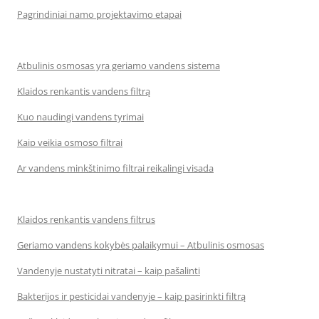
Pagrindiniai namo projektavimo etapai
Atbulinis osmosas yra geriamo vandens sistema
Klaidos renkantis vandens filtrą
Kuo naudingi vandens tyrimai
Kaip veikia osmoso filtrai
Ar vandens minkštinimo filtrai reikalingi visada
Klaidos renkantis vandens filtrus
Geriamo vandens kokybės palaikymui – Atbulinis osmosas
Vandenyje nustatyti nitratai – kaip pašalinti
Bakterijos ir pesticidai vandenyje – kaip pasirinkti filtrą