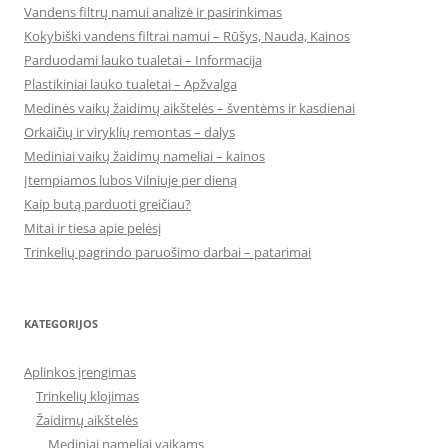
Vandens filtrų namui analizė ir pasirinkimas
Kokybiški vandens filtrai namui – Rūšys, Nauda, Kainos
Parduodami lauko tualetai – Informacija
Plastikiniai lauko tualetai – Apžvalga
Medinės vaikų žaidimų aikštelės – šventėms ir kasdienai
Orkaičių ir viryklių remontas – dalys
Mediniai vaikų žaidimų nameliai – kainos
Įtempiamos lubos Vilniuje per dieną
Kaip butą parduoti greičiau?
Mitai ir tiesa apie pelėsį
Trinkelių pagrindo paruošimo darbai – patarimai
KATEGORIJOS
Aplinkos įrengimas
Trinkelių klojimas
Žaidimų aikštelės
Mediniai nameliai vaikams