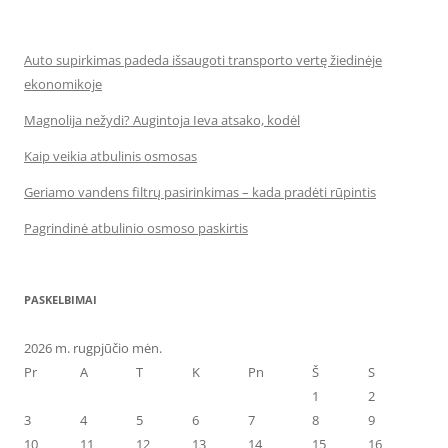
Auto supirkimas padeda išsaugoti transporto vertę žiedinėje
ekonomikoje
Magnolija nežydi? Augintoja Ieva atsako, kodėl
Kaip veikia atbulinis osmosas
Geriamo vandens filtrų pasirinkimas – kada pradėti rūpintis
Pagrindinė atbulinio osmoso paskirtis
PASKELBIMAI
2026 m. rugpjūčio mėn.
Pr
A
T
K
Pn
Š
S
1
2
3
4
5
6
7
8
9
10
11
12
13
14
15
16