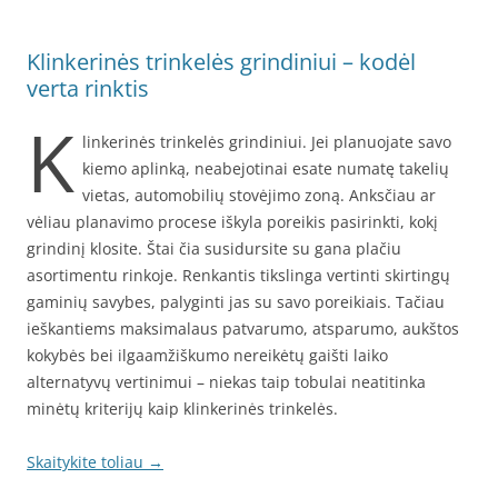
Klinkerinės trinkelės grindiniui – kodėl
verta rinktis
K
linkerinės trinkelės grindiniui. Jei planuojate savo
kiemo aplinką, neabejotinai esate numatę takelių
vietas, automobilių stovėjimo zoną. Anksčiau ar
vėliau planavimo procese iškyla poreikis pasirinkti, kokį
grindinį klosite. Štai čia susidursite su gana plačiu
asortimentu rinkoje. Renkantis tikslinga vertinti skirtingų
gaminių savybes, palyginti jas su savo poreikiais. Tačiau
ieškantiems maksimalaus patvarumo, atsparumo, aukštos
kokybės bei ilgaamžiškumo nereikėtų gaišti laiko
alternatyvų vertinimui – niekas taip tobulai neatitinka
minėtų kriterijų kaip klinkerinės trinkelės.
Skaitykite toliau
→