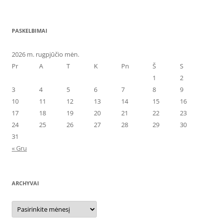
PASKELBIMAI
2026 m. rugpjūčio mėn.
Pr
A
T
K
Pn
Š
S
1
2
3
4
5
6
7
8
9
10
11
12
13
14
15
16
17
18
19
20
21
22
23
24
25
26
27
28
29
30
31
« Gru
ARCHYVAI
Archyvai