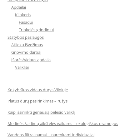
Apdailai
Klinkeris
Fasadui
Trinkelės grindiniui
Statybos paslaugos
Atliekų išvežimas
Griovimo darbai
Išorės/vidaus apdaila
Valikliai
Kokybiškos vidaus durys Vilniuje
Platus durų pasirinkimas – rūšys
Kaip išsirinkti geriausią pelėsio valiklį
Medinės žaidimų aikštelės vaikams – ekologiškos pramogos
Vandens filtrai namui – parenkami individualiai