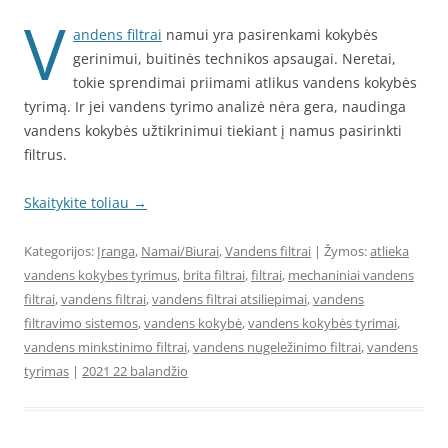
V
andens filtrai
namui yra pasirenkami kokybės
gerinimui, buitinės technikos apsaugai. Neretai,
tokie sprendimai priimami atlikus vandens kokybės
tyrimą. Ir jei vandens tyrimo analizė nėra gera, naudinga
vandens kokybės užtikrinimui tiekiant į namus pasirinkti
filtrus.
Skaitykite toliau
→
Kategorijos:
Įranga
,
Namai/Biurai
,
Vandens filtrai
| Žymos:
atlieka
vandens kokybes tyrimus
,
brita filtrai
,
filtrai
,
mechaniniai vandens
filtrai
,
vandens filtrai
,
vandens filtrai atsiliepimai
,
vandens
filtravimo sistemos
,
vandens kokybė
,
vandens kokybės tyrimai
,
vandens minkstinimo filtrai
,
vandens nugeležinimo filtrai
,
vandens
tyrimas
|
2021 22 balandžio