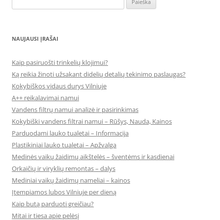
NAUJAUSI ĮRAŠAI
Kaip pasiruošti trinkelių klojimui?
Ką reikia žinoti užsakant didelių detalių tekinimo paslaugas?
Kokybiškos vidaus durys Vilniuje
A++ reikalavimai namui
Vandens filtrų namui analizė ir pasirinkimas
Kokybiški vandens filtrai namui – Rūšys, Nauda, Kainos
Parduodami lauko tualetai – Informacija
Plastikiniai lauko tualetai – Apžvalga
Medinės vaikų žaidimų aikštelės – šventėms ir kasdienai
Orkaičių ir viryklių remontas – dalys
Mediniai vaikų žaidimų nameliai – kainos
Įtempiamos lubos Vilniuje per dieną
Kaip butą parduoti greičiau?
Mitai ir tiesa apie pelėsį