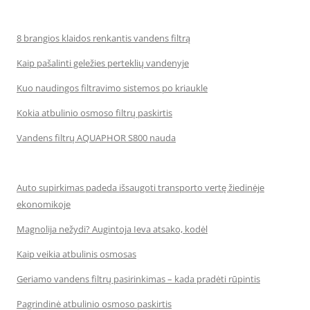
8 brangios klaidos renkantis vandens filtrą
Kaip pašalinti geležies perteklių vandenyje
Kuo naudingos filtravimo sistemos po kriaukle
Kokia atbulinio osmoso filtrų paskirtis
Vandens filtrų AQUAPHOR S800 nauda
Auto supirkimas padeda išsaugoti transporto vertę žiedinėje
ekonomikoje
Magnolija nežydi? Augintoja Ieva atsako, kodėl
Kaip veikia atbulinis osmosas
Geriamo vandens filtrų pasirinkimas – kada pradėti rūpintis
Pagrindinė atbulinio osmoso paskirtis