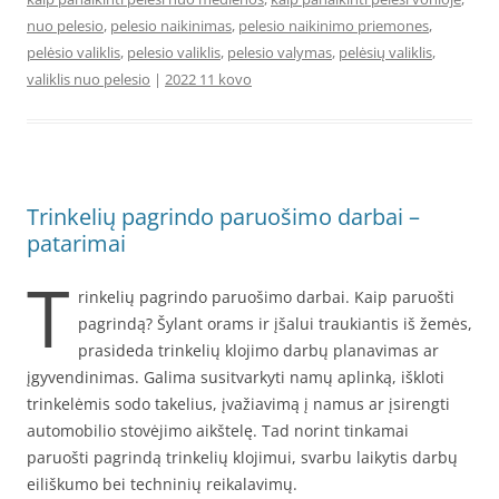
nuo pelesio
,
pelesio naikinimas
,
pelesio naikinimo priemones
,
pelėsio valiklis
,
pelesio valiklis
,
pelesio valymas
,
pelėsių valiklis
,
valiklis nuo pelesio
|
2022 11 kovo
Trinkelių pagrindo paruošimo darbai –
patarimai
T
rinkelių pagrindo paruošimo darbai. Kaip paruošti
pagrindą? Šylant orams ir įšalui traukiantis iš žemės,
prasideda trinkelių klojimo darbų planavimas ar
įgyvendinimas. Galima susitvarkyti namų aplinką, iškloti
trinkelėmis sodo takelius, įvažiavimą į namus ar įsirengti
automobilio stovėjimo aikštelę. Tad norint tinkamai
paruošti pagrindą trinkelių klojimui, svarbu laikytis darbų
eiliškumo bei techninių reikalavimų.