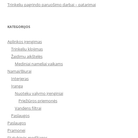
Trinkelių pagrindo paruošimo darbai – patarimai
KATEGORIJOS
Aplinkos įrengimas
Trinkelių klojimas
Žaidimų aikštelės
Mediniai nameliai vaikams
Namai/Biurai
Interjeras
Įranga
Nuotekų valymo įrenginiai
Priežiūros priemonės
Vandens filtrai
Paslaugos
Paslaugos
Pramonei
Statybinės medžiagos