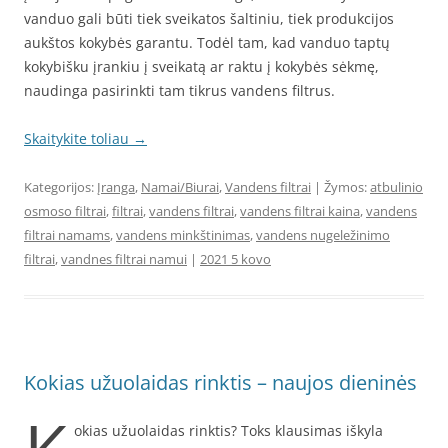
vanduo gali būti tiek sveikatos šaltiniu, tiek produkcijos
aukštos kokybės garantu. Todėl tam, kad vanduo taptų
kokybišku įrankiu į sveikatą ar raktu į kokybės sėkmę,
naudinga pasirinkti tam tikrus vandens filtrus.
Skaitykite toliau
→
Kategorijos:
Įranga
,
Namai/Biurai
,
Vandens filtrai
| Žymos:
atbulinio
osmoso filtrai
,
filtrai
,
vandens filtrai
,
vandens filtrai kaina
,
vandens
filtrai namams
,
vandens minkštinimas
,
vandens nugeležinimo
filtrai
,
vandnes filtrai namui
|
2021 5 kovo
Kokias užuolaidas rinktis – naujos dieninės
okias užuolaidas rinktis? Toks klausimas iškyla