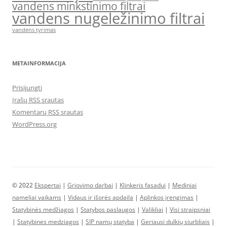
vandens minkstinimo filtrai
vandens nugeležinimo filtrai
vandens tyrimas
METAINFORMACIJA
Prisijungti
Įrašų RSS srautas
Komentarų RSS srautas
WordPress.org
© 2022
Ekspertai
|
Griovimo darbai
|
Klinkeris fasadui
|
Mediniai
nameliai vaikams
|
Vidaus ir išorės apdaila
|
Aplinkos įrengimas
|
Statybinės medžiagos
|
Statybos paslaugos
|
Valikliai
|
Visi straipsniai
|
Statybines medziagos
|
SIP namų statyba
|
Geriausi dulkių siurbliais
|