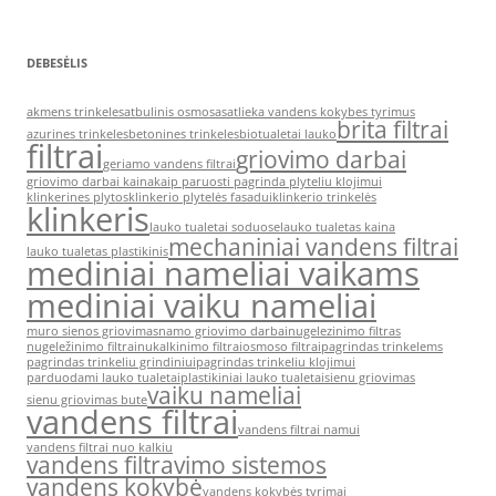
DEBESĖLIS
akmens trinkeles
atbulinis osmosas
atlieka vandens kokybes tyrimus
brita filtrai
azurines trinkeles
betonines trinkeles
biotualetai lauko
filtrai
griovimo darbai
geriamo vandens filtrai
griovimo darbai kaina
kaip paruosti pagrinda plyteliu klojimui
klinkerines plytos
klinkerio plytelės fasadui
klinkerio trinkelės
klinkeris
lauko tualetai soduose
lauko tualetas kaina
mechaniniai vandens filtrai
lauko tualetas plastikinis
mediniai nameliai vaikams
mediniai vaiku nameliai
muro sienos griovimas
namo griovimo darbai
nugelezinimo filtras
nugeležinimo filtrai
nukalkinimo filtrai
osmoso filtrai
pagrindas trinkelems
pagrindas trinkeliu grindiniui
pagrindas trinkeliu klojimui
parduodami lauko tualetai
plastikiniai lauko tualetai
sienu griovimas
vaiku nameliai
sienu griovimas bute
vandens filtrai
vandens filtrai namui
vandens filtrai nuo kalkiu
vandens filtravimo sistemos
vandens kokybė
vandens kokybės tyrimai