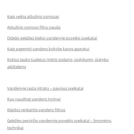
Kaip veikia atbulinis osmosas
Atbulinio osmoso filtrų nauda
Didelio geležies kiekio vandenyje poveikis sveikatai
Kaip pagerinti vandens kokybę kavos aparatui
Kokius lauko tualetus rinktis sodams, sodyboms, statybų
aikštelėms
Vandenyje rasta nitratų – pavojus sveikatai
Kuo naudingi vandens tyrimai
Klaidos renkantis vandens filtrus
Geležies perviršio vandenyje poveikis sveikatai – žmonėms,
technikai