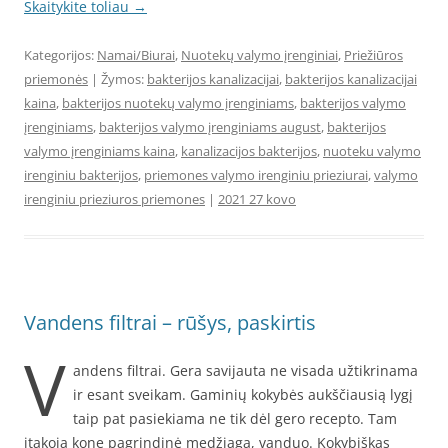
Skaitykite toliau
→
Kategorijos:
Namai/Biurai
,
Nuotekų valymo įrenginiai
,
Priežiūros
priemonės
| Žymos:
bakterijos kanalizacijai
,
bakterijos kanalizacijai
kaina
,
bakterijos nuotekų valymo įrenginiams
,
bakterijos valymo
įrenginiams
,
bakterijos valymo įrenginiams august
,
bakterijos
valymo įrenginiams kaina
,
kanalizacijos bakterijos
,
nuoteku valymo
irenginiu bakterijos
,
priemones valymo irenginiu prieziurai
,
valymo
irenginiu prieziuros priemones
|
2021 27 kovo
Vandens filtrai – rūšys, paskirtis
V
andens filtrai. Gera savijauta ne visada užtikrinama
ir esant sveikam. Gaminių kokybės aukščiausią lygį
taip pat pasiekiama ne tik dėl gero recepto. Tam
įtakoja kone pagrindinė medžiaga, vanduo. Kokybiškas