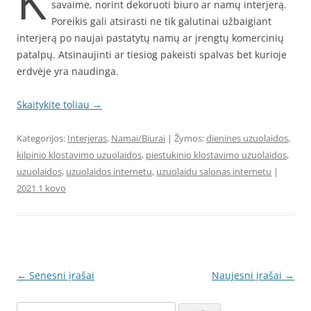
K
savaime, norint dekoruoti biuro ar namų interjerą.
Poreikis gali atsirasti ne tik galutinai užbaigiant
interjerą po naujai pastatytų namų ar įrengtų komercinių
patalpų. Atsinaujinti ar tiesiog pakeisti spalvas bet kurioje
erdvėje yra naudinga.
Skaitykite toliau
→
Kategorijos:
Interjeras
,
Namai/Biurai
| Žymos:
dienines uzuolaidos
,
kilpinio klostavimo uzuolaidos
,
piestukinio klostavimo uzuolaidos
,
uzuolaidos
,
uzuolaidos internetu
,
uzuolaidu salonas internetu
|
2021 1 kovo
Įrašo
←
Senesni įrašai
Naujesni įrašai
→
navigacija
Ieškoti: