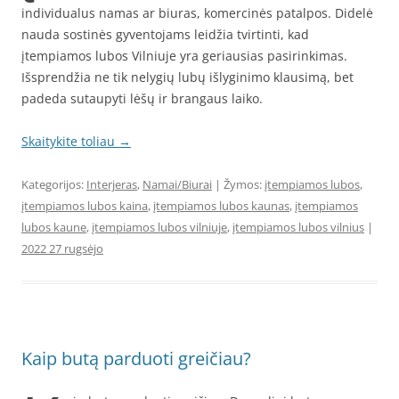
individualus namas ar biuras, komercinės patalpos. Didelė
nauda sostinės gyventojams leidžia tvirtinti, kad
įtempiamos lubos Vilniuje yra geriausias pasirinkimas.
Išsprendžia ne tik nelygių lubų išlyginimo klausimą, bet
padeda sutaupyti lėšų ir brangaus laiko.
Skaitykite toliau
→
Kategorijos:
Interjeras
,
Namai/Biurai
| Žymos:
įtempiamos lubos
,
įtempiamos lubos kaina
,
įtempiamos lubos kaunas
,
įtempiamos
lubos kaune
,
įtempiamos lubos vilniuje
,
įtempiamos lubos vilnius
|
2022 27 rugsėjo
Kaip butą parduoti greičiau?