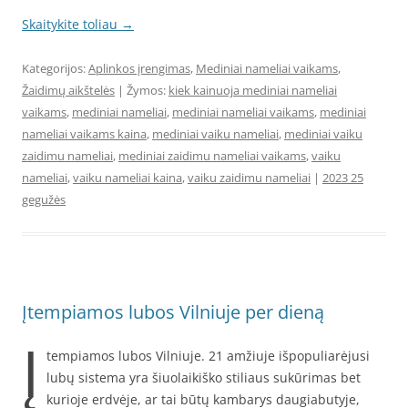
Skaitykite toliau
→
Kategorijos:
Aplinkos įrengimas
,
Mediniai nameliai vaikams
,
Žaidimų aikštelės
| Žymos:
kiek kainuoja mediniai nameliai
vaikams
,
mediniai nameliai
,
mediniai nameliai vaikams
,
mediniai
nameliai vaikams kaina
,
mediniai vaiku nameliai
,
mediniai vaiku
zaidimu nameliai
,
mediniai zaidimu nameliai vaikams
,
vaiku
nameliai
,
vaiku nameliai kaina
,
vaiku zaidimu nameliai
|
2023 25
gegužės
Įtempiamos lubos Vilniuje per dieną
Į
tempiamos lubos Vilniuje. 21 amžiuje išpopuliarėjusi
lubų sistema yra šiuolaikiško stiliaus sukūrimas bet
kurioje erdvėje, ar tai būtų kambarys daugiabutyje,