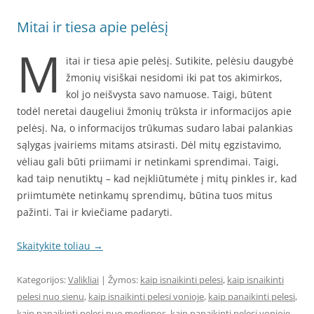
Mitai ir tiesa apie pelėsį
M
itai ir tiesa apie pelėsį. Sutikite, pelėsiu daugybė
žmonių visiškai nesidomi iki pat tos akimirkos,
kol jo neišvysta savo namuose. Taigi, būtent
todėl neretai daugeliui žmonių trūksta ir informacijos apie
pelėsį. Na, o informacijos trūkumas sudaro labai palankias
sąlygas įvairiems mitams atsirasti. Dėl mitų egzistavimo,
vėliau gali būti priimami ir netinkami sprendimai. Taigi,
kad taip nenutiktų – kad neįkliūtumėte į mitų pinkles ir, kad
priimtumėte netinkamų sprendimų, būtina tuos mitus
pažinti. Tai ir kviečiame padaryti.
Skaitykite toliau
→
Kategorijos:
Valikliai
| Žymos:
kaip isnaikinti pelesi
,
kaip isnaikinti
pelesi nuo sienu
,
kaip isnaikinti pelesi vonioje
,
kaip panaikinti pelesi
,
kaip panaikinti pelesi nuo medienos
,
kaip panaikinti pelesi vonioje
,