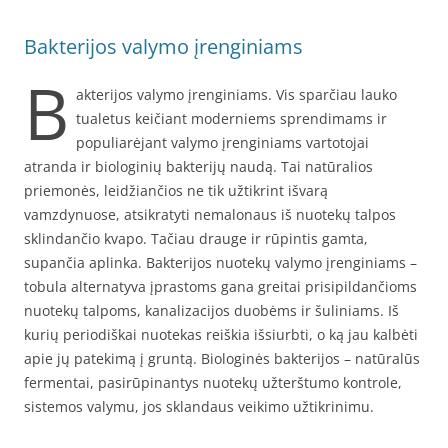
Bakterijos valymo įrenginiams
B
akterijos valymo įrenginiams. Vis sparčiau lauko
tualetus keičiant moderniems sprendimams ir
populiarėjant valymo įrenginiams vartotojai
atranda ir biologinių bakterijų naudą. Tai natūralios
priemonės, leidžiančios ne tik užtikrint išvarą
vamzdynuose, atsikratyti nemalonaus iš nuotekų talpos
sklindančio kvapo. Tačiau drauge ir rūpintis gamta,
supančia aplinka. Bakterijos nuotekų valymo įrenginiams –
tobula alternatyva įprastoms gana greitai prisipildančioms
nuotekų talpoms, kanalizacijos duobėms ir šuliniams. Iš
kurių periodiškai nuotekas reiškia išsiurbti, o ką jau kalbėti
apie jų patekimą į gruntą. Biologinės bakterijos – natūralūs
fermentai, pasirūpinantys nuotekų užterštumo kontrole,
sistemos valymu, jos sklandaus veikimo užtikrinimu.