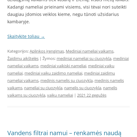
Kadangi nameliai prieinami visiems, visi tėvai nori suteikti
daugiau įdomios veiklos kieme, negu tūnoti užsidarius
kambaryje.
Skaitykite toliau
→
Kategorijos:
Aplinkos įrengimas
,
Mediniai nameliai vaikams
,
Žaidimų aikštelės
| Žymos:
mediniai nameliai su ciuozykla
,
mediniai
nameliai vaikams
,
mediniai vaikiski nameliai
,
mediniai vaiku
nameliai
,
mediniai vaiku zaidimo nameliai
,
mediniai zaidimu
nameliai vaikams
,
medinis namelis su ciuozykla
,
medinis namelis
vaikams
,
nameliai su ciuozykla
,
namelis su ciuozykla
,
namelis
vaikams su ciuozykla
,
vaiku nameliai
|
2021 22 gegužės
Vandens filtrai namui – renkamės naudą