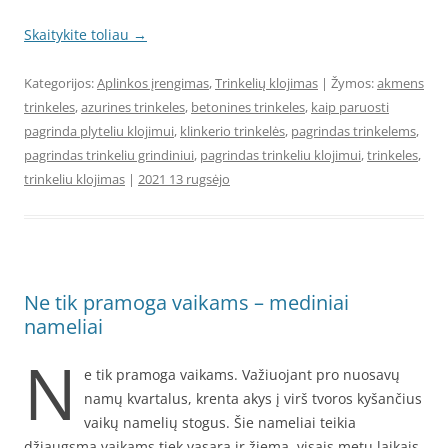
Skaitykite toliau
→
Kategorijos:
Aplinkos įrengimas
,
Trinkelių klojimas
| Žymos:
akmens
trinkeles
,
azurines trinkeles
,
betonines trinkeles
,
kaip paruosti
pagrinda plyteliu klojimui
,
klinkerio trinkelės
,
pagrindas trinkelems
,
pagrindas trinkeliu grindiniui
,
pagrindas trinkeliu klojimui
,
trinkeles
,
trinkeliu klojimas
|
2021 13 rugsėjo
Ne tik pramoga vaikams – mediniai
nameliai
N
e tik pramoga vaikams. Važiuojant pro nuosavų
namų kvartalus, krenta akys į virš tvoros kyšančius
vaikų namelių stogus. Šie nameliai teikia
džiaugsmą vaikams tiek vasarą ir žiemą, visais metų laikais.