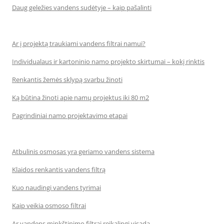
Daug geležies vandens sudėtyje – kaip pašalinti
Ar į projektą traukiami vandens filtrai namui?
Individualaus ir kartoninio namo projekto skirtumai – kokį rinktis
Renkantis žemės sklypą svarbu žinoti
Ką būtina žinoti apie namų projektus iki 80 m2
Pagrindiniai namo projektavimo etapai
Atbulinis osmosas yra geriamo vandens sistema
Klaidos renkantis vandens filtrą
Kuo naudingi vandens tyrimai
Kaip veikia osmoso filtrai
Ar vandens minkštinimo filtrai reikalingi visada