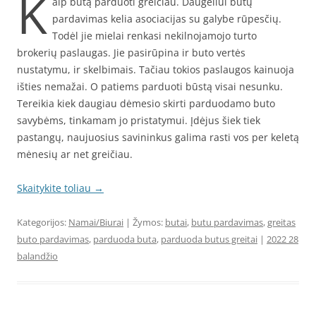
K
aip butą parduoti greičiau. Daugeliui butų
pardavimas kelia asociacijas su galybe rūpesčių.
Todėl jie mielai renkasi nekilnojamojo turto
brokerių paslaugas. Jie pasirūpina ir buto vertės
nustatymu, ir skelbimais. Tačiau tokios paslaugos kainuoja
išties nemažai. O patiems parduoti būstą visai nesunku.
Tereikia kiek daugiau dėmesio skirti parduodamo buto
savybėms, tinkamam jo pristatymui. Įdėjus šiek tiek
pastangų, naujuosius savininkus galima rasti vos per keletą
mėnesių ar net greičiau.
Skaitykite toliau
→
Kategorijos:
Namai/Biurai
| Žymos:
butai
,
butu pardavimas
,
greitas
buto pardavimas
,
parduoda buta
,
parduoda butus greitai
|
2022 28
balandžio