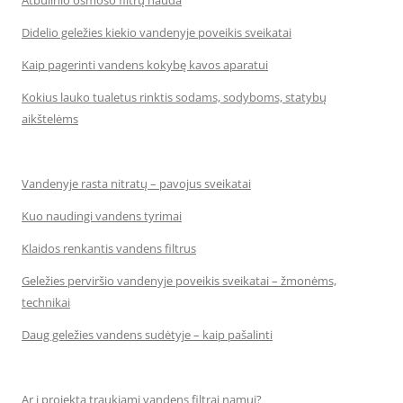
Didelio geležies kiekio vandenyje poveikis sveikatai
Kaip pagerinti vandens kokybę kavos aparatui
Kokius lauko tualetus rinktis sodams, sodyboms, statybų
aikštelėms
Vandenyje rasta nitratų – pavojus sveikatai
Kuo naudingi vandens tyrimai
Klaidos renkantis vandens filtrus
Geležies perviršio vandenyje poveikis sveikatai – žmonėms,
technikai
Daug geležies vandens sudėtyje – kaip pašalinti
Ar į projektą traukiami vandens filtrai namui?