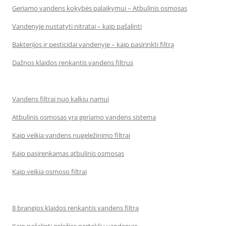
Geriamo vandens kokybės palaikymui – Atbulinis osmosas
Vandenyje nustatyti nitratai – kaip pašalinti
Bakterijos ir pesticidai vandenyje – kaip pasirinkti filtrą
Dažnos klaidos renkantis vandens filtrus
Vandens filtrai nuo kalkių namui
Atbulinis osmosas yra geriamo vandens sistema
Kaip veikia vandens nugeležinimo filtrai
Kaip pasirenkamas atbulinis osmosas
Kaip veikia osmoso filtrai
8 brangios klaidos renkantis vandens filtrą
Kaip pašalinti geležies perteklių vandenyje