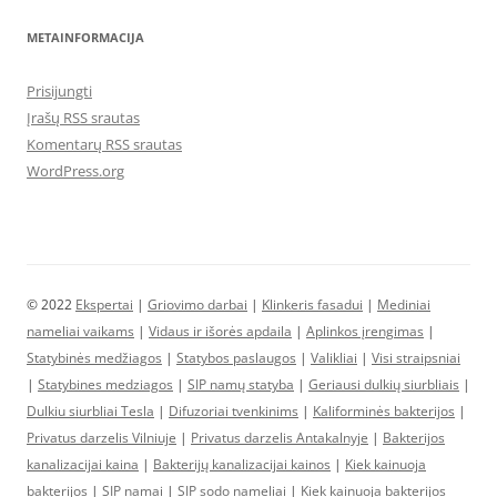
METAINFORMACIJA
Prisijungti
Įrašų RSS srautas
Komentarų RSS srautas
WordPress.org
© 2022
Ekspertai
|
Griovimo darbai
|
Klinkeris fasadui
|
Mediniai
nameliai vaikams
|
Vidaus ir išorės apdaila
|
Aplinkos įrengimas
|
Statybinės medžiagos
|
Statybos paslaugos
|
Valikliai
|
Visi straipsniai
|
Statybines medziagos
|
SIP namų statyba
|
Geriausi dulkių siurbliais
|
Dulkiu siurbliai Tesla
|
Difuzoriai tvenkinims
|
Kaliforminės bakterijos
|
Privatus darzelis Vilniuje
|
Privatus darzelis Antakalnyje
|
Bakterijos
kanalizacijai kaina
|
Bakterijų kanalizacijai kainos
|
Kiek kainuoja
bakterijos
|
SIP namai
|
SIP sodo nameliai
|
Kiek kainuoja bakterijos