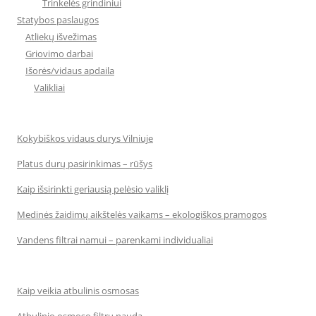
Trinkelės grindiniui
Statybos paslaugos
Atliekų išvežimas
Griovimo darbai
Išorės/vidaus apdaila
Valikliai
Kokybiškos vidaus durys Vilniuje
Platus durų pasirinkimas – rūšys
Kaip išsirinkti geriausią pelėsio valiklį
Medinės žaidimų aikštelės vaikams – ekologiškos pramogos
Vandens filtrai namui – parenkami individualiai
Kaip veikia atbulinis osmosas
Atbulinio osmoso filtrų nauda