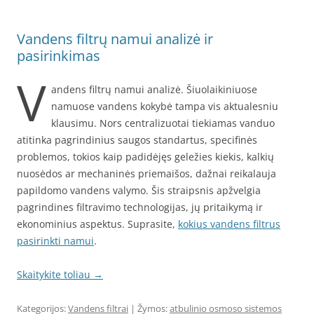
Vandens filtrų namui analizė ir
pasirinkimas
V
andens filtrų namui analizė. Šiuolaikiniuose
namuose vandens kokybė tampa vis aktualesniu
klausimu. Nors centralizuotai tiekiamas vanduo
atitinka pagrindinius saugos standartus, specifinės
problemos, tokios kaip padidėjęs geležies kiekis, kalkių
nuosėdos ar mechaninės priemaišos, dažnai reikalauja
papildomo vandens valymo. Šis straipsnis apžvelgia
pagrindines filtravimo technologijas, jų pritaikymą ir
ekonominius aspektus. Suprasite,
kokius vandens filtrus
pasirinkti namui
.
Skaitykite toliau
→
Kategorijos:
Vandens filtrai
| Žymos:
atbulinio osmoso sistemos