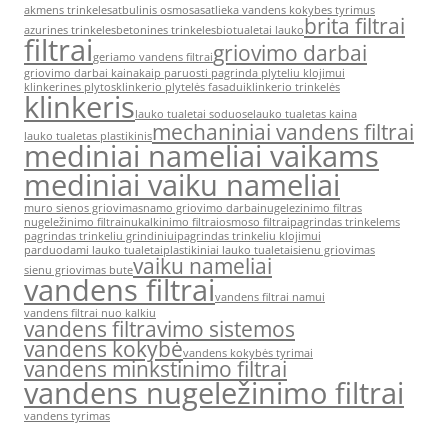
akmens trinkeles
atbulinis osmosas
atlieka vandens kokybes tyrimus
brita filtrai
azurines trinkeles
betonines trinkeles
biotualetai lauko
filtrai
griovimo darbai
geriamo vandens filtrai
griovimo darbai kaina
kaip paruosti pagrinda plyteliu klojimui
klinkerines plytos
klinkerio plytelės fasadui
klinkerio trinkelės
klinkeris
lauko tualetai soduose
lauko tualetas kaina
mechaniniai vandens filtrai
lauko tualetas plastikinis
mediniai nameliai vaikams
mediniai vaiku nameliai
muro sienos griovimas
namo griovimo darbai
nugelezinimo filtras
nugeležinimo filtrai
nukalkinimo filtrai
osmoso filtrai
pagrindas trinkelems
pagrindas trinkeliu grindiniui
pagrindas trinkeliu klojimui
parduodami lauko tualetai
plastikiniai lauko tualetai
sienu griovimas
vaiku nameliai
sienu griovimas bute
vandens filtrai
vandens filtrai namui
vandens filtrai nuo kalkiu
vandens filtravimo sistemos
vandens kokybė
vandens kokybės tyrimai
vandens minkstinimo filtrai
vandens nugeležinimo filtrai
vandens tyrimas