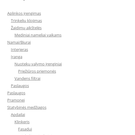
Aplinkos įrengimas
Trinkelių klojimas
Žaidimų aikštelės
Mediniai nameliai vaikams
Namai/Biurai
Interjeras
Įranga
Nuotekų valymo įrenginiai
Priežiūros priemonės
Vandens filtrai
Paslaugos
Paslaugos
Pramonei
Statybinės medžiagos
Apdailai
Klinkeris
Fasadui