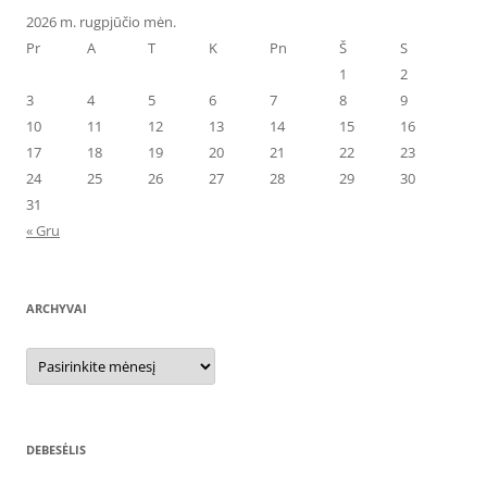
2026 m. rugpjūčio mėn.
Pr
A
T
K
Pn
Š
S
1
2
3
4
5
6
7
8
9
10
11
12
13
14
15
16
17
18
19
20
21
22
23
24
25
26
27
28
29
30
31
« Gru
ARCHYVAI
Archyvai
DEBESĖLIS