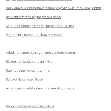
Individualaus ir kartoninio namo projekto skirtumai – kokį rinktis
Renkantis žemės sklypą svarbu žinoti
Ką būtina žinoti apie namų projektus iki 80 m2
Pagrindiniai namo projektavimo etapai
Atbulinis osmosas yra geriamo vandens sistema
Klaidos renkantis vandens filtrą
Kuo naudingi vandens tyrimai
Kaip veikia osmoso filtrai
Ar vandens minkštinimo filtrai reikalingi visada
Klaidos renkantis vandens filtrus