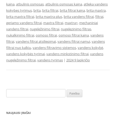
kaina
,
atbulinis osmosas
,
atbulinis osmosas kaina
,
atlieka vandens
kokybes tyrimus
,
brita
,
brita filtrai
,
brita filtrai kaina
,
brita maxtra
,
brita maxtra filtrai
,
brita maxtra plus
,
brita vandens filtrai
,
filtrai
,
geriamo vandens filtrai
,
maxtra filtrai
,
maxtra+
,
mechaniniai
vandens filtrai
,
nugeležinimo filtrai
,
nugelezinimo filtras
,
nukalkinimo filtrai
,
osmoso filtrai
,
osmoso filtrai kaina
,
vandens
filtrai
,
vandens filtrai atsiliepimai
,
vandens filtrai namui
,
vandens
filtrai nuo kalkiu
,
vandens filtravimo sistemos
,
vandens kokybė
,
vandens kokybės tyrimai
,
vandens minkstinimo filtrai
,
vandens
nugeležinimo filtrai
,
vandens tyrimas
|
2024 9 lapkričio
Ieškoti:
NAUJAUSI ĮRAŠAI