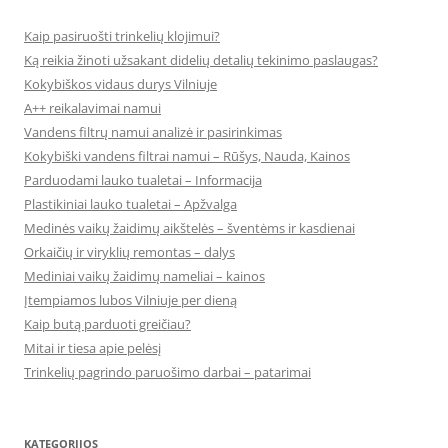
Kaip pasiruošti trinkelių klojimui?
Ką reikia žinoti užsakant didelių detalių tekinimo paslaugas?
Kokybiškos vidaus durys Vilniuje
A++ reikalavimai namui
Vandens filtrų namui analizė ir pasirinkimas
Kokybiški vandens filtrai namui – Rūšys, Nauda, Kainos
Parduodami lauko tualetai – Informacija
Plastikiniai lauko tualetai – Apžvalga
Medinės vaikų žaidimų aikštelės – šventėms ir kasdienai
Orkaičių ir viryklių remontas – dalys
Mediniai vaikų žaidimų nameliai – kainos
Įtempiamos lubos Vilniuje per dieną
Kaip butą parduoti greičiau?
Mitai ir tiesa apie pelėsį
Trinkelių pagrindo paruošimo darbai – patarimai
KATEGORIJOS