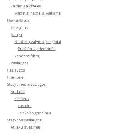
Žaidimų aikštelės
Mediniai nameliai vaikams
Namai/Biurai
Interjeras
Įranga
Nuotekų valymo įrenginiai
Priežiūros priemonės
Vandens filtrai
Paslaugos
Paslaugos
Pramonei
Statybinės medžiagos
Apdailai
Klinkeris
Fasadui
Trinkelės grindiniui
Statybos paslaugos
Atliekų išvežimas