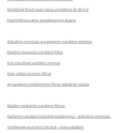
Ką būtina žinoti apie namų projektus iki 80 m2
Pagrindiniai namo projektavimo etapai
Atbulinis osmosas yra geriamo vandens sistema
Klaidos renkantis vandens filtrą
Kuo naudingi vandens tyrimai
Kaip veikia osmoso filtrai
Ar vandens minkštinimo filtrai reikalingi visada
Klaidos renkantis vandens filtrus
Geriamo vandens kokybės palaikymui – Atbulinis osmosas
Vandenyje nustatyti nitratai – kaip pašalinti