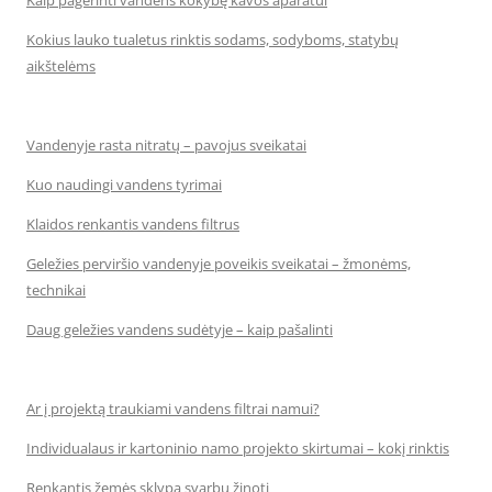
Kokius lauko tualetus rinktis sodams, sodyboms, statybų
aikštelėms
Vandenyje rasta nitratų – pavojus sveikatai
Kuo naudingi vandens tyrimai
Klaidos renkantis vandens filtrus
Geležies perviršio vandenyje poveikis sveikatai – žmonėms,
technikai
Daug geležies vandens sudėtyje – kaip pašalinti
Ar į projektą traukiami vandens filtrai namui?
Individualaus ir kartoninio namo projekto skirtumai – kokį rinktis
Renkantis žemės sklypą svarbu žinoti