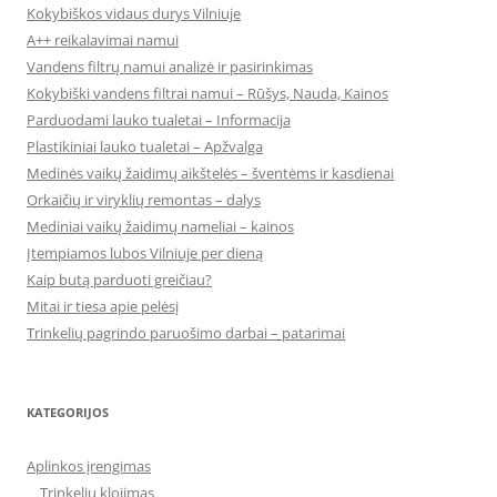
Kokybiškos vidaus durys Vilniuje
A++ reikalavimai namui
Vandens filtrų namui analizė ir pasirinkimas
Kokybiški vandens filtrai namui – Rūšys, Nauda, Kainos
Parduodami lauko tualetai – Informacija
Plastikiniai lauko tualetai – Apžvalga
Medinės vaikų žaidimų aikštelės – šventėms ir kasdienai
Orkaičių ir viryklių remontas – dalys
Mediniai vaikų žaidimų nameliai – kainos
Įtempiamos lubos Vilniuje per dieną
Kaip butą parduoti greičiau?
Mitai ir tiesa apie pelėsį
Trinkelių pagrindo paruošimo darbai – patarimai
KATEGORIJOS
Aplinkos įrengimas
Trinkelių klojimas