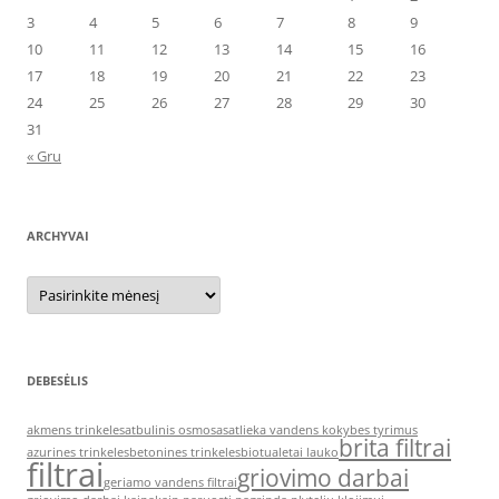
3
4
5
6
7
8
9
10
11
12
13
14
15
16
17
18
19
20
21
22
23
24
25
26
27
28
29
30
31
« Gru
ARCHYVAI
Archyvai
DEBESĖLIS
akmens trinkeles
atbulinis osmosas
atlieka vandens kokybes tyrimus
brita filtrai
azurines trinkeles
betonines trinkeles
biotualetai lauko
filtrai
griovimo darbai
geriamo vandens filtrai