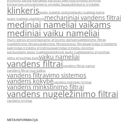
griovimo darbai kaina
kaip paruosti pagrinda plyteliu klojimui
klinkerines plytos
klinkerio plytelės fasadui
klinkerio trinkelės
klinkeris
lauko tualetai soduose
lauko tualetas kaina
mechaniniai vandens filtrai
lauko tualetas plastikinis
mediniai nameliai vaikams
mediniai vaiku nameliai
muro sienos griovimas
namo griovimo darbai
nugelezinimo filtras
nugeležinimo filtrai
nukalkinimo filtrai
osmoso filtrai
pagrindas trinkelems
pagrindas trinkeliu grindiniui
pagrindas trinkeliu klojimui
parduodami lauko tualetai
plastikiniai lauko tualetai
sienu griovimas
vaiku nameliai
sienu griovimas bute
vandens filtrai
vandens filtrai namui
vandens filtrai nuo kalkiu
vandens filtravimo sistemos
vandens kokybė
vandens kokybės tyrimai
vandens minkstinimo filtrai
vandens nugeležinimo filtrai
vandens tyrimas
METAINFORMACIJA