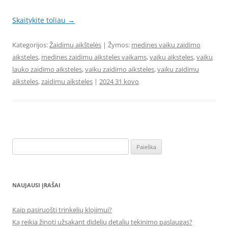
Skaitykite toliau
→
Kategorijos:
Žaidimų aikštelės
| Žymos:
medines vaiku zaidimo
aiksteles
,
medines zaidimu aiksteles vaikams
,
vaiku aiksteles
,
vaiku
lauko zaidimo aiksteles
,
vaiku zaidimo aiksteles
,
vaiku zaidimu
aiksteles
,
zaidimu aiksteles
|
2024 31 kovo
Ieškoti:
NAUJAUSI ĮRAŠAI
Kaip pasiruošti trinkelių klojimui?
Ką reikia žinoti užsakant didelių detalių tekinimo paslaugas?