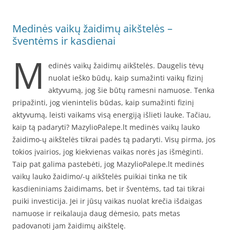
Medinės vaikų žaidimų aikštelės –
šventėms ir kasdienai
M
edinės vaikų žaidimų aikštelės. Daugelis tėvų
nuolat ieško būdų, kaip sumažinti vaikų fizinį
aktyvumą, jog šie būtų ramesni namuose. Tenka
pripažinti, jog vienintelis būdas, kaip sumažinti fizinį
aktyvumą, leisti vaikams visą energiją išlieti lauke. Tačiau,
kaip tą padaryti? MazylioPalepe.lt medinės vaikų lauko
žaidimo-ų aikštelės tikrai padės tą padaryti. Visų pirma, jos
tokios įvairios, jog kiekvienas vaikas norės jas išmėginti.
Taip pat galima pastebėti, jog MazylioPalepe.lt medinės
vaikų lauko žaidimo/-ų aikštelės puikiai tinka ne tik
kasdieniniams žaidimams, bet ir šventėms, tad tai tikrai
puiki investicija. Jei ir jūsų vaikas nuolat krečia išdaigas
namuose ir reikalauja daug dėmesio, pats metas
padovanoti jam žaidimų aikštelę.