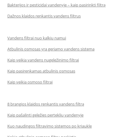
Bakterijos ir pesticidai vandenyje – kaip pasirinkti filtrą
Dažnos klaidos renkantis vandens filtrus
Vandens filtrai nuo kalkių namui
Atbulinis osmosas yra geriamo vandens sistema
Kaip veikia vandens nugeležinimo filtrai
Kaip pasirenkamas atbulinis osmosas
Kaip veikia osmoso filtrai
8 brangios klaidos renkantis vandens filtrą
Kaip pašalinti geležies perteklių vandenyje
Kuo naudingos filtravimo sistemos po kriaukle
Kokia atbulinio osmoso filtrų paskirtis