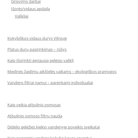
Griovimo darbai
Išorės/vidaus apdaila
Valikliai
Kokybiškos vidaus durys Vilniuje
Platus durų pasirinkimas – rūšys
Kaip išsirinkti geriausią pelėsio valiklį
Medinės žaidimų aikštelės vaikams – ekologiškos pramogos
Vandens filtrai namui – parenkami individualiai
Kaip veikia atbulinis osmosas
Atbulinio osmoso filtrų nauda
Didelio geležies kiekio vandenyje poveikis sveikatai
Kaip pagerinti vandens kokybę kavos aparatui