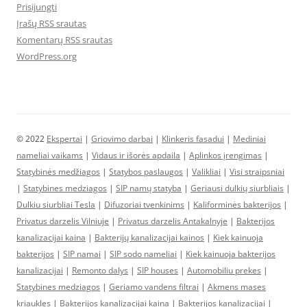
Prisijungti
Įrašų RSS srautas
Komentarų RSS srautas
WordPress.org
© 2022
Ekspertai
|
Griovimo darbai
|
Klinkeris fasadui
|
Mediniai
nameliai vaikams
|
Vidaus ir išorės apdaila
|
Aplinkos įrengimas
|
Statybinės medžiagos
|
Statybos paslaugos
|
Valikliai
|
Visi straipsniai
|
Statybines medziagos
|
SIP namų statyba
|
Geriausi dulkių siurbliais
|
Dulkiu siurbliai Tesla
|
Difuzoriai tvenkinims
|
Kaliforminės bakterijos
|
Privatus darzelis Vilniuje
|
Privatus darzelis Antakalnyje
|
Bakterijos
kanalizacijai kaina
|
Bakterijų kanalizacijai kainos
|
Kiek kainuoja
bakterijos
|
SIP namai
|
SIP sodo nameliai
|
Kiek kainuoja bakterijos
kanalizacijai
|
Remonto dalys
|
SIP houses
|
Automobiliu prekes
|
Statybines medziagos
|
Geriamo vandens filtrai
|
Akmens mases
kriaukles
|
Bakterijos kanalizacijai kaina
|
Bakterijos kanalizacijai
|