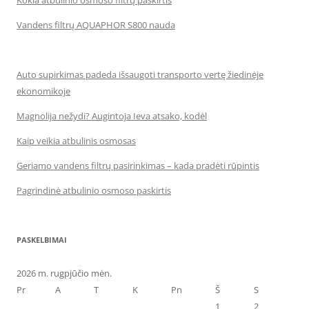
Vandens filtrų AQUAPHOR S800 nauda
Auto supirkimas padeda išsaugoti transporto vertę žiedinėje
ekonomikoje
Magnolija nežydi? Augintoja Ieva atsako, kodėl
Kaip veikia atbulinis osmosas
Geriamo vandens filtrų pasirinkimas – kada pradėti rūpintis
Pagrindinė atbulinio osmoso paskirtis
PASKELBIMAI
2026 m. rugpjūčio mėn.
Pr
A
T
K
Pn
Š
S
1
2