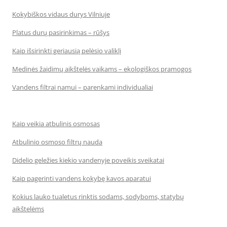
Kokybiškos vidaus durys Vilniuje
Platus durų pasirinkimas – rūšys
Kaip išsirinkti geriausią pelėsio valiklį
Medinės žaidimų aikštelės vaikams – ekologiškos pramogos
Vandens filtrai namui – parenkami individualiai
Kaip veikia atbulinis osmosas
Atbulinio osmoso filtrų nauda
Didelio geležies kiekio vandenyje poveikis sveikatai
Kaip pagerinti vandens kokybę kavos aparatui
Kokius lauko tualetus rinktis sodams, sodyboms, statybų
aikštelėms