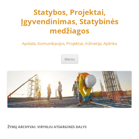
Pereiti
prie
Statybos, Projektai,
turinio
Įgyvendinimas, Statybinės
medžiagos
Apdaila, Komunikacijos, Projektai, Inžinerija, Aplinka
Meniu
ŽYMŲ ARCHYVAI:
VIRYKLIU ATSARGINES DALYS