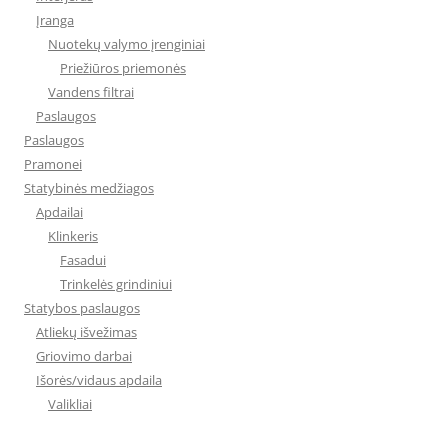
Įranga
Nuotekų valymo įrenginiai
Priežiūros priemonės
Vandens filtrai
Paslaugos
Paslaugos
Pramonei
Statybinės medžiagos
Apdailai
Klinkeris
Fasadui
Trinkelės grindiniui
Statybos paslaugos
Atliekų išvežimas
Griovimo darbai
Išorės/vidaus apdaila
Valikliai