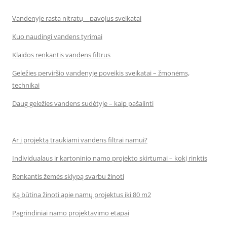
Vandenyje rasta nitratų – pavojus sveikatai
Kuo naudingi vandens tyrimai
Klaidos renkantis vandens filtrus
Geležies perviršio vandenyje poveikis sveikatai – žmonėms,
technikai
Daug geležies vandens sudėtyje – kaip pašalinti
Ar į projektą traukiami vandens filtrai namui?
Individualaus ir kartoninio namo projekto skirtumai – kokį rinktis
Renkantis žemės sklypą svarbu žinoti
Ką būtina žinoti apie namų projektus iki 80 m2
Pagrindiniai namo projektavimo etapai