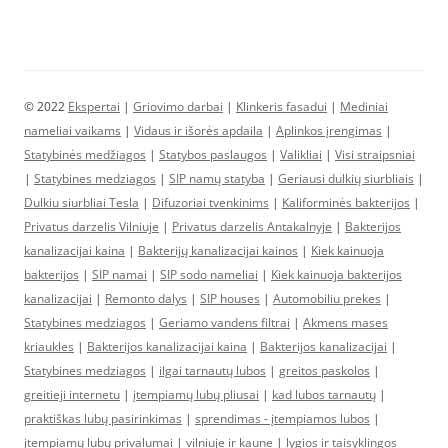
© 2022
Ekspertai
|
Griovimo darbai
|
Klinkeris fasadui
|
Mediniai
nameliai vaikams
|
Vidaus ir išorės apdaila
|
Aplinkos įrengimas
|
Statybinės medžiagos
|
Statybos paslaugos
|
Valikliai
|
Visi straipsniai
|
Statybines medziagos
|
SIP namų statyba
|
Geriausi dulkių siurbliais
|
Dulkiu siurbliai Tesla
|
Difuzoriai tvenkinims
|
Kaliforminės bakterijos
|
Privatus darzelis Vilniuje
|
Privatus darzelis Antakalnyje
|
Bakterijos
kanalizacijai kaina
|
Bakterijų kanalizacijai kainos
|
Kiek kainuoja
bakterijos
|
SIP namai
|
SIP sodo nameliai
|
Kiek kainuoja bakterijos
kanalizacijai
|
Remonto dalys
|
SIP houses
|
Automobiliu prekes
|
Statybines medziagos
|
Geriamo vandens filtrai
|
Akmens mases
kriaukles
|
Bakterijos kanalizacijai kaina
|
Bakterijos kanalizacijai
|
Statybines medziagos
|
ilgai tarnautų lubos
|
greitos paskolos
|
greitieji internetu
|
įtempiamų lubų pliusai
|
kad lubos tarnautų
|
praktiškas lubų pasirinkimas
|
sprendimas - įtempiamos lubos
|
įtempiamų lubų privalumai
|
vilniuje ir kaune
|
lygios ir taisyklingos