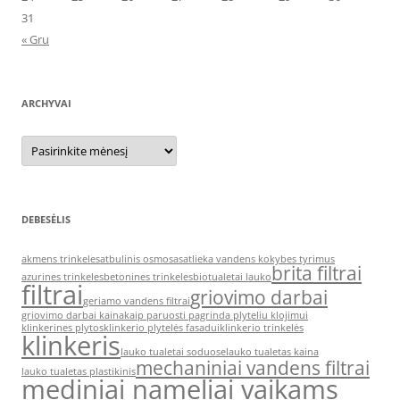
31
« Gru
ARCHYVAI
Archyvai
DEBESĖLIS
akmens trinkeles
atbulinis osmosas
atlieka vandens kokybes tyrimus
brita filtrai
azurines trinkeles
betonines trinkeles
biotualetai lauko
filtrai
griovimo darbai
geriamo vandens filtrai
griovimo darbai kaina
kaip paruosti pagrinda plyteliu klojimui
klinkerines plytos
klinkerio plytelės fasadui
klinkerio trinkelės
klinkeris
lauko tualetai soduose
lauko tualetas kaina
mechaniniai vandens filtrai
lauko tualetas plastikinis
mediniai nameliai vaikams