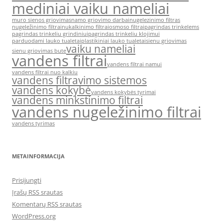
mediniai vaiku nameliai
muro sienos griovimas
namo griovimo darbai
nugelezinimo filtras
nugeležinimo filtrai
nukalkinimo filtrai
osmoso filtrai
pagrindas trinkelems
pagrindas trinkeliu grindiniui
pagrindas trinkeliu klojimui
parduodami lauko tualetai
plastikiniai lauko tualetai
sienu griovimas
vaiku nameliai
sienu griovimas bute
vandens filtrai
vandens filtrai namui
vandens filtrai nuo kalkiu
vandens filtravimo sistemos
vandens kokybė
vandens kokybės tyrimai
vandens minkstinimo filtrai
vandens nugeležinimo filtrai
vandens tyrimas
METAINFORMACIJA
Prisijungti
Įrašų RSS srautas
Komentarų RSS srautas
WordPress.org