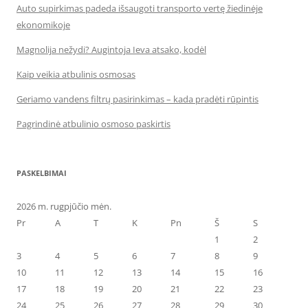
Auto supirkimas padeda išsaugoti transporto vertę žiedinėje
ekonomikoje
Magnolija nežydi? Augintoja Ieva atsako, kodėl
Kaip veikia atbulinis osmosas
Geriamo vandens filtrų pasirinkimas – kada pradėti rūpintis
Pagrindinė atbulinio osmoso paskirtis
PASKELBIMAI
2026 m. rugpjūčio mėn.
Pr
A
T
K
Pn
Š
S
1
2
3
4
5
6
7
8
9
10
11
12
13
14
15
16
17
18
19
20
21
22
23
24
25
26
27
28
29
30