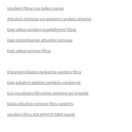
Vandens filtrai nuo kalkių namui
Atbulinis osmosas yra geriamo vandens sistema
Kaip veikia vandens nugeležinimo filtrai
Kaip pasirenkamas atbulinis osmosas
Kaip veikia osmoso filtrai
8 brangios klaidos renkantis vandens filtrą
Kaip pašalinti geležies perteklių vandenyje
Kuo naudingos filtravimo sistemos po kriaukle
Kokia atbulinio osmoso filtrų paskirtis
Vandens filtrų AQUAPHOR S800 nauda