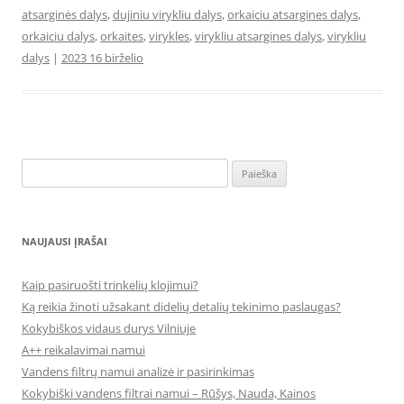
atsarginės dalys
,
dujiniu virykliu dalys
,
orkaiciu atsargines dalys
,
orkaiciu dalys
,
orkaites
,
virykles
,
virykliu atsargines dalys
,
virykliu
dalys
|
2023 16 birželio
Ieškoti:
NAUJAUSI ĮRAŠAI
Kaip pasiruošti trinkelių klojimui?
Ką reikia žinoti užsakant didelių detalių tekinimo paslaugas?
Kokybiškos vidaus durys Vilniuje
A++ reikalavimai namui
Vandens filtrų namui analizė ir pasirinkimas
Kokybiški vandens filtrai namui – Rūšys, Nauda, Kainos