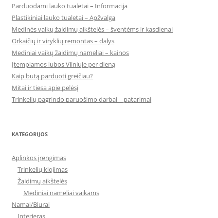
Parduodami lauko tualetai – Informacija
Plastikiniai lauko tualetai – Apžvalga
Medinės vaikų žaidimų aikštelės – šventėms ir kasdienai
Orkaičių ir viryklių remontas – dalys
Mediniai vaikų žaidimų nameliai – kainos
Įtempiamos lubos Vilniuje per dieną
Kaip butą parduoti greičiau?
Mitai ir tiesa apie pelėsį
Trinkelių pagrindo paruošimo darbai – patarimai
KATEGORIJOS
Aplinkos įrengimas
Trinkelių klojimas
Žaidimų aikštelės
Mediniai nameliai vaikams
Namai/Biurai
Interjeras