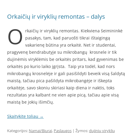
Orkaičių ir viryklių remontas – dalys
O
rkaičių ir viryklių remontas. Kiekviena šeimininkė
pasakys, tam, kad paruošti tikrai ištaigingą
vakarienę būtina yra orkaitė. Net ir studentai,
pragyvenę bendrabutyje su mikrobangų krosnele ir tik
dujinėmis viryklėmis be orkaitės pritars, kad gyvenimas be
orkaitės po kurio laiko įgrįsta. Taip yra todėl, kad nors
mikrobangų krosnelėje ir gali pasišildyti beveik visą šaldytą
maistą, tačiau pica pašildyta mikrobangėje ir iškepta
orkaitėje, savo skoniu skiriasi kaip diena ir naktis, toks
rezultatas yra kalbant ne vien apie picą, tačiau apie visą
maistą be jokių išimčių.
Skaitykite toliau
→
Kategorijos:
Namai/Biurai
,
Paslaugos
| Žymos:
dujinių viryklių