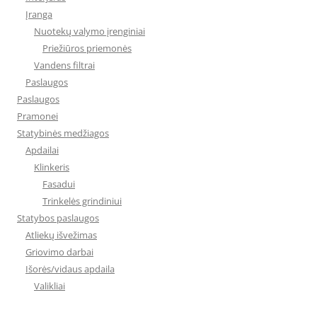
Įranga
Nuotekų valymo įrenginiai
Priežiūros priemonės
Vandens filtrai
Paslaugos
Paslaugos
Pramonei
Statybinės medžiagos
Apdailai
Klinkeris
Fasadui
Trinkelės grindiniui
Statybos paslaugos
Atliekų išvežimas
Griovimo darbai
Išorės/vidaus apdaila
Valikliai