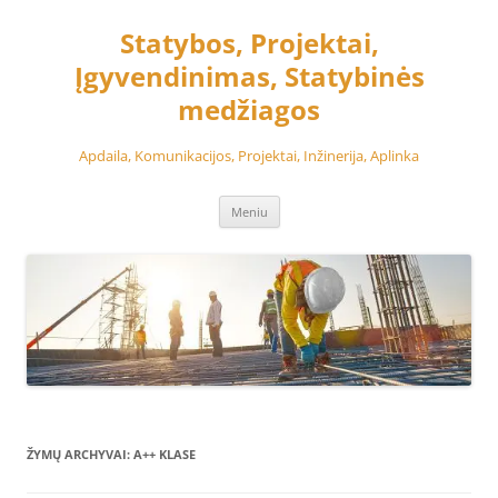
Pereiti
prie
Statybos, Projektai,
turinio
Įgyvendinimas, Statybinės
medžiagos
Apdaila, Komunikacijos, Projektai, Inžinerija, Aplinka
Meniu
ŽYMŲ ARCHYVAI:
A++ KLASE