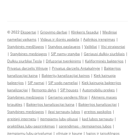
© 2022
Ekspertai
|
Griovimo darbai
|
Klinkeris fasadui
|
Mediniai
nameliai vaikams
|
Vidaus ir išorės apdaila
|
Aplinkos įrengimas
|
Statybinės medžiagos
|
Statybos paslaugos
|
Valikliai
|
Visi straipsniai
|
Statybines medziagos
|
SIP namų statyba
|
Geriausi dulkių siurbliais
|
Dulkiu siurbliai Tesla
|
Difuzoriai tvenkinims
|
Kaliforminės bakterijos
|
Privatus darzelis Vilniuje
|
Privatus darzelis Antakalnyje
|
Bakterijos
kanalizacijai kaina
|
Bakterijų kanalizacijai kainos
|
Kiek kainuoja
bakterijos
|
SIP namai
|
SIP sodo nameliai
|
Kiek kainuoja bakterijos
kanalizacijai
|
Remonto dalys
|
SIP houses
|
Automobiliu prekes
|
Statybines medziagos
|
Geriamo vandens filtrai
|
Akmens mases
kriaukles
|
Bakterijos kanalizacijai kaina
|
Bakterijos kanalizacijai
|
Statybines medziagos
|
ilgai tarnautų lubos
|
greitos paskolos
|
greitieji internetu
|
įtempiamų lubų pliusai
|
kad lubos tarnautų
|
praktiškas lubų pasirinkimas
|
sprendimas - įtempiamos lubos
|
įtempiamų lubų privalumai
|
vilniuje ir kaune
|
lygios ir taisyklingos