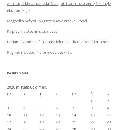
Auto supirkimas padeda išsaugoti transporto vertę žiedinėje
ekonomikoje
Magnolija nežydi? Augintoja Ieva atsako, kodėl
Kaip veikia atbulinis osmosas
Geriamo vandens filtrų pasirinkimas – kada pradėti rūpintis
Pagrindinė atbulinio osmoso paskirtis
PASKELBIMAI
2026 m. rugpjūčio mėn.
Pr
A
T
K
Pn
Š
S
1
2
3
4
5
6
7
8
9
10
11
12
13
14
15
16
17
18
19
20
21
22
23
24
25
26
27
28
29
30