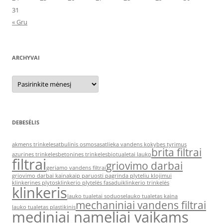
31
« Gru
ARCHYVAI
Archyvai
DEBESĖLIS
akmens trinkeles
atbulinis osmosas
atlieka vandens kokybes tyrimus
brita filtrai
azurines trinkeles
betonines trinkeles
biotualetai lauko
filtrai
griovimo darbai
geriamo vandens filtrai
griovimo darbai kaina
kaip paruosti pagrinda plyteliu klojimui
klinkerines plytos
klinkerio plytelės fasadui
klinkerio trinkelės
klinkeris
lauko tualetai soduose
lauko tualetas kaina
mechaniniai vandens filtrai
lauko tualetas plastikinis
mediniai nameliai vaikams