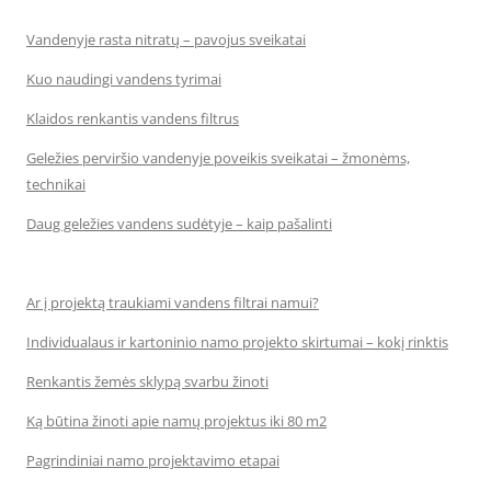
Vandenyje rasta nitratų – pavojus sveikatai
Kuo naudingi vandens tyrimai
Klaidos renkantis vandens filtrus
Geležies perviršio vandenyje poveikis sveikatai – žmonėms,
technikai
Daug geležies vandens sudėtyje – kaip pašalinti
Ar į projektą traukiami vandens filtrai namui?
Individualaus ir kartoninio namo projekto skirtumai – kokį rinktis
Renkantis žemės sklypą svarbu žinoti
Ką būtina žinoti apie namų projektus iki 80 m2
Pagrindiniai namo projektavimo etapai