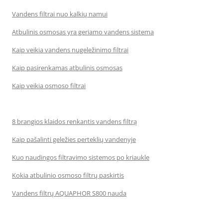
Vandens filtrai nuo kalkių namui
Atbulinis osmosas yra geriamo vandens sistema
Kaip veikia vandens nugeležinimo filtrai
Kaip pasirenkamas atbulinis osmosas
Kaip veikia osmoso filtrai
8 brangios klaidos renkantis vandens filtrą
Kaip pašalinti geležies perteklių vandenyje
Kuo naudingos filtravimo sistemos po kriaukle
Kokia atbulinio osmoso filtrų paskirtis
Vandens filtrų AQUAPHOR S800 nauda