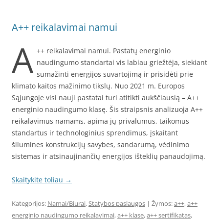
A++ reikalavimai namui
A
++ reikalavimai namui. Pastatų energinio
naudingumo standartai vis labiau griežtėja, siekiant
sumažinti energijos suvartojimą ir prisidėti prie
klimato kaitos mažinimo tikslų. Nuo 2021 m. Europos
Sąjungoje visi nauji pastatai turi atitikti aukščiausią – A++
energinio naudingumo klasę. Šis straipsnis analizuoja A++
reikalavimus namams, apima jų privalumus, taikomus
standartus ir technologinius sprendimus, įskaitant
šilumines konstrukcijų savybes, sandarumą, vėdinimo
sistemas ir atsinaujinančių energijos išteklių panaudojimą.
Skaitykite toliau
→
Kategorijos:
Namai/Biurai
,
Statybos paslaugos
| Žymos:
a++
,
a++
energinio naudingumo reikalavimai
,
a++ klase
,
a++ sertifikatas
,