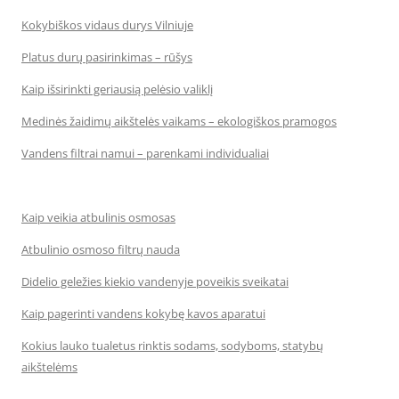
Kokybiškos vidaus durys Vilniuje
Platus durų pasirinkimas – rūšys
Kaip išsirinkti geriausią pelėsio valiklį
Medinės žaidimų aikštelės vaikams – ekologiškos pramogos
Vandens filtrai namui – parenkami individualiai
Kaip veikia atbulinis osmosas
Atbulinio osmoso filtrų nauda
Didelio geležies kiekio vandenyje poveikis sveikatai
Kaip pagerinti vandens kokybę kavos aparatui
Kokius lauko tualetus rinktis sodams, sodyboms, statybų
aikštelėms