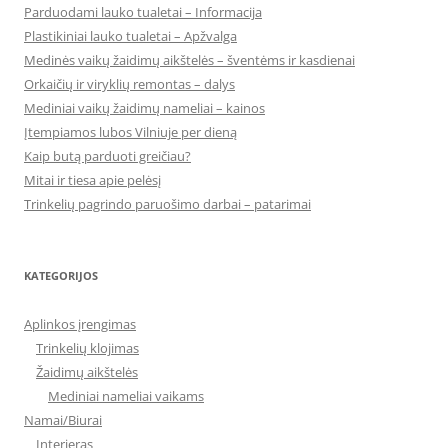
Parduodami lauko tualetai – Informacija
Plastikiniai lauko tualetai – Apžvalga
Medinės vaikų žaidimų aikštelės – šventėms ir kasdienai
Orkaičių ir viryklių remontas – dalys
Mediniai vaikų žaidimų nameliai – kainos
Įtempiamos lubos Vilniuje per dieną
Kaip butą parduoti greičiau?
Mitai ir tiesa apie pelėsį
Trinkelių pagrindo paruošimo darbai – patarimai
KATEGORIJOS
Aplinkos įrengimas
Trinkelių klojimas
Žaidimų aikštelės
Mediniai nameliai vaikams
Namai/Biurai
Interjeras