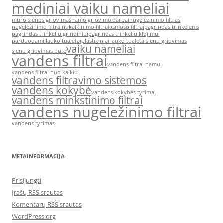
mediniai vaiku nameliai
muro sienos griovimas
namo griovimo darbai
nugelezinimo filtras
nugeležinimo filtrai
nukalkinimo filtrai
osmoso filtrai
pagrindas trinkelems
pagrindas trinkeliu grindiniui
pagrindas trinkeliu klojimui
parduodami lauko tualetai
plastikiniai lauko tualetai
sienu griovimas
vaiku nameliai
sienu griovimas bute
vandens filtrai
vandens filtrai namui
vandens filtrai nuo kalkiu
vandens filtravimo sistemos
vandens kokybė
vandens kokybės tyrimai
vandens minkstinimo filtrai
vandens nugeležinimo filtrai
vandens tyrimas
METAINFORMACIJA
Prisijungti
Įrašų RSS srautas
Komentarų RSS srautas
WordPress.org