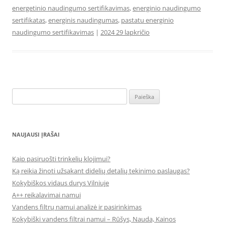
energetinio naudingumo sertifikavimas
,
energinio naudingumo
sertifikatas
,
energinis naudingumas
,
pastatu energinio
naudingumo sertifikavimas
|
2024 29 lapkričio
Ieškoti:
NAUJAUSI ĮRAŠAI
Kaip pasiruošti trinkelių klojimui?
Ką reikia žinoti užsakant didelių detalių tekinimo paslaugas?
Kokybiškos vidaus durys Vilniuje
A++ reikalavimai namui
Vandens filtrų namui analizė ir pasirinkimas
Kokybiški vandens filtrai namui – Rūšys, Nauda, Kainos